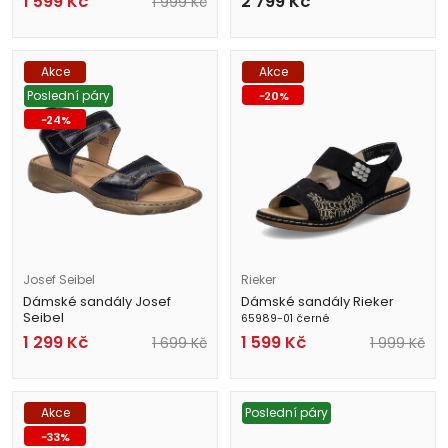
1 599
Kč
2 799
Kč
1 999
Kč
Akce
Akce
Poslední páry
-
20
%
-
24
%
Josef Seibel
Rieker
Dámské sandály Josef
Dámské sandály Rieker
Seibel
65989-01 černé
76719 44 596 modré
1 299
Kč
1 599
Kč
1 699
Kč
1 999
Kč
Akce
Poslední páry
-
33
%