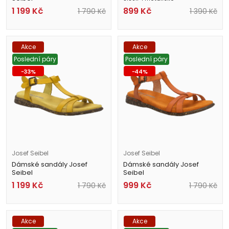
74501 817 610 zelené
1 199
Kč
899
Kč
1 790
Kč
1 390
Kč
Akce
Akce
Poslední páry
Poslední páry
-
33
%
-
44
%
Josef Seibel
Josef Seibel
Dámské sandály Josef
Dámské sandály Josef
Seibel
Seibel
74501 817 800 žluté
74501 817 840 oranžové
1 199
Kč
999
Kč
1 790
Kč
1 790
Kč
Akce
Akce