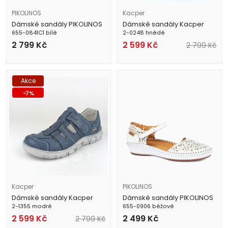
PIKOLINOS
Kacper
Dámské sandály PIKOLINOS
Dámské sandály Kacper
655-0841C1 bílé
2-0248 hnědé
2 799
Kč
2 599
Kč
2 799
Kč
Akce
-
7
%
Kacper
PIKOLINOS
Dámské sandály Kacper
Dámské sandály PIKOLINOS
2-1355 modré
655-0906 béžové
2 599
Kč
2 499
Kč
2 799
Kč