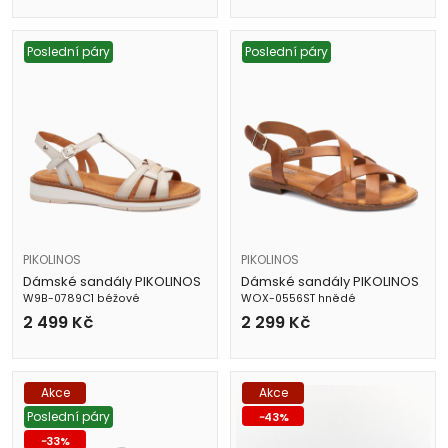
Poslední páry
Poslední páry
PIKOLINOS
PIKOLINOS
Dámské sandály PIKOLINOS
Dámské sandály PIKOLINOS
W9B-0789C1 béžové
WOX-0556ST hnědé
2 499
Kč
2 299
Kč
Akce
Akce
Poslední páry
-
43
%
-
33
%