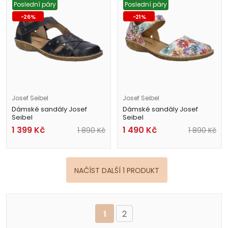
Poslední páry
Poslední páry
-
26
%
-
21
%
Josef Seibel
Josef Seibel
Dámské sandály Josef
Dámské sandály Josef
Seibel
Seibel
79503 95 100 černé
79542 690 900 barevné
1 399
Kč
1 490
Kč
1 890
Kč
1 890
Kč
NAČÍST DALŠÍ 1 PRODUKT
1
2