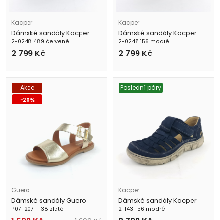
Kacper
Kacper
Dámské sandály Kacper
Dámské sandály Kacper
2-0248 489 červené
2-0248 156 modré
2 799
Kč
2 799
Kč
Akce
Poslední páry
-
20
%
Guero
Kacper
Dámské sandály Guero
Dámské sandály Kacper
P07-207-T138 zlaté
2-1431 156 modré