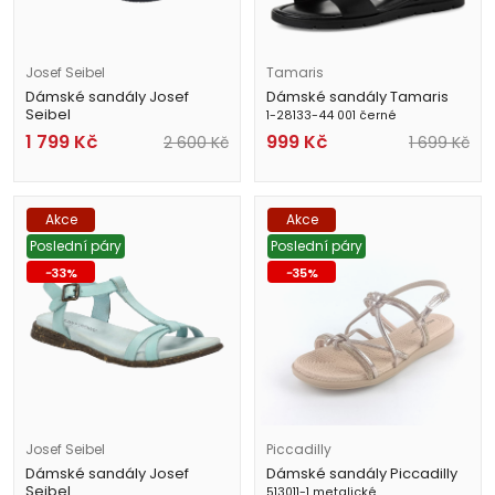
Josef Seibel
Tamaris
Dámské sandály Josef
Dámské sandály Tamaris
Seibel
1-28133-44 001 černé
97302 TE380 202 béžové
1 799
Kč
999
Kč
2 600
Kč
1 699
Kč
Akce
Akce
Poslední páry
Poslední páry
-
33
%
-
35
%
Josef Seibel
Piccadilly
Dámské sandály Josef
Dámské sandály Piccadilly
Seibel
513011-1 metalické