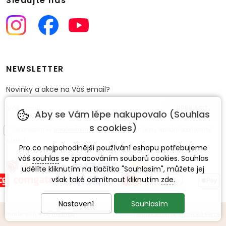
Sledujte nás
NEWSLETTER
Novinky a akce na Váš email?
Aby se Vám lépe nakupovalo (Souhlas
s cookies)
Souhlasím se
zpracováním osobních údajů
pro účely zasílání obchodního
sdělení.
Pro co nejpohodlnější používání eshopu potřebujeme
váš
souhlas
se zpracováním souborů cookies. Souhlas
udělíte kliknutím na tlačítko "Souhlasím", můžete jej
však také odmítnout kliknutím
zde
.
Nastavení
Souhlasím
made with
❤
by
ineShop
Mapa stránek
,
Klasická verze