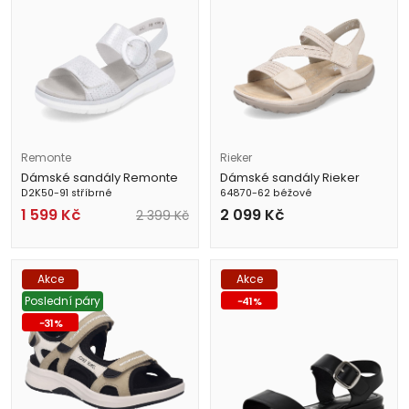
Remonte
Rieker
Dámské sandály Remonte
Dámské sandály Rieker
D2K50-91 stříbrné
64870-62 béžové
1 599
Kč
2 099
Kč
2 399
Kč
Akce
Akce
Poslední páry
-
41
%
-
31
%