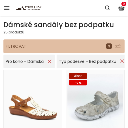
0
Dámské sandály bez podpatku
25 produktů
FILTROVAT
Pro koho - Dámská
Typ podešve - Bez podpatku
Akce
-
7
%