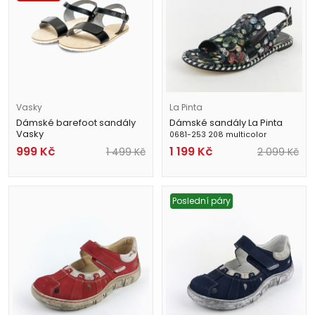
Vasky
La Pinta
Dámské barefoot sandály
Dámské sandály La Pinta
Vasky
0681-253 208 multicolor
Barefoot Berry Black
999
Kč
1 199
Kč
1 499
Kč
2 099
Kč
Poslední páry