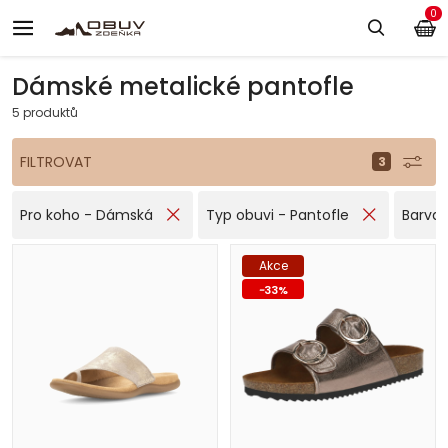
0
Dámské metalické pantofle
5 produktů
FILTROVAT
Pro koho - Dámská
Typ obuvi - Pantofle
Barva 
Akce
-
33
%