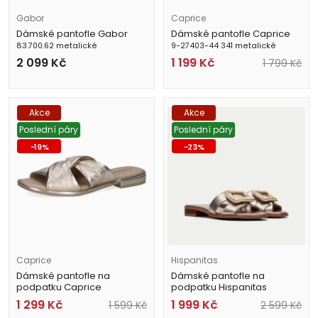
Gabor
Caprice
Dámské pantofle Gabor
Dámské pantofle Caprice
83.700.62 metalické
9-27403-44 341 metalické
2 099
Kč
1 199
Kč
1 799
Kč
Akce
Akce
Poslední páry
Poslední páry
-
19
%
-
23
%
Caprice
Hispanitas
Dámské pantofle na
Dámské pantofle na
podpatku Caprice
podpatku Hispanitas
9-27100-42 959 metalické
HV253881 metalické
1 299
Kč
1 999
Kč
1 599
Kč
2 599
Kč