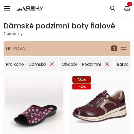
0
Dámské podzimní boty fialové
2 produkty
FILTROVAT
Pro koho - Dámská
Období - Podzimní
Barva - 
Akce
-
13
%