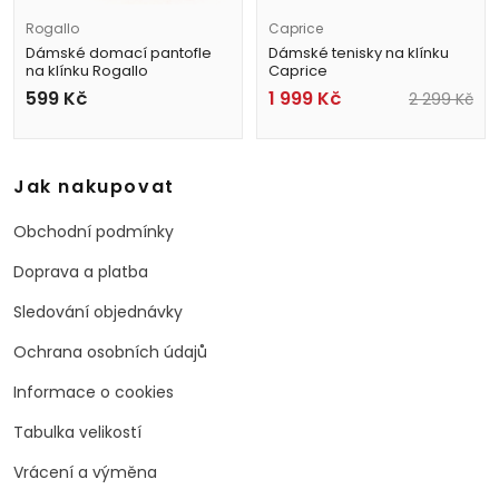
Rogallo
Caprice
Dámské domací pantofle
Dámské tenisky na klínku
na klínku Rogallo
Caprice
30313 vínové
9-23300-44 551 fialové
599
Kč
1 999
Kč
2 299
Kč
Jak nakupovat
Obchodní podmínky
Doprava a platba
Sledování objednávky
Ochrana osobních údajů
Informace o cookies
Tabulka velikostí
Vrácení a výměna