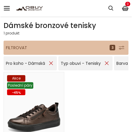
0
Dámské bronzové tenisky
1 produkt
FILTROVAT
Pro koho - Dámská
Typ obuvi - Tenisky
Barva -
Akce
Poslední páry
-
45
%