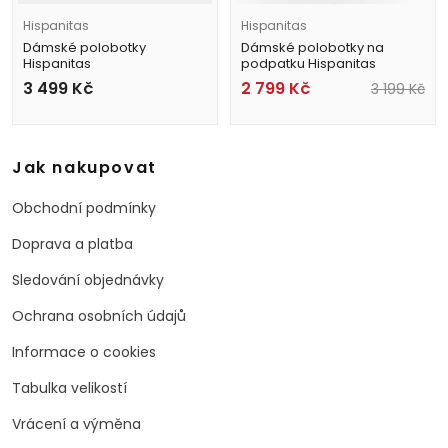
Hispanitas
Hispanitas
Dámské polobotky
Dámské polobotky na
Hispanitas
podpatku Hispanitas
HV264741 hnědé
HV253858 černé
3 499
Kč
2 799
Kč
3 199
Kč
Jak nakupovat
Obchodní podmínky
Doprava a platba
Sledování objednávky
Ochrana osobních údajů
Informace o cookies
Tabulka velikostí
Vrácení a výměna