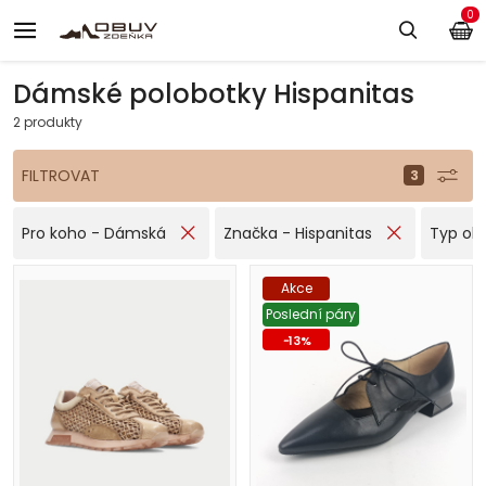
0
Dámské polobotky Hispanitas
2 produkty
FILTROVAT
Pro koho - Dámská
Značka - Hispanitas
Typ obu
Akce
Poslední páry
-
13
%