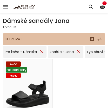
0
Dámské sandály Jana
1 produkt
FILTROVAT
Pro koho - Dámská
Značka - Jana
Typ obuvi - 
Akce
Poslední páry
-
50
%