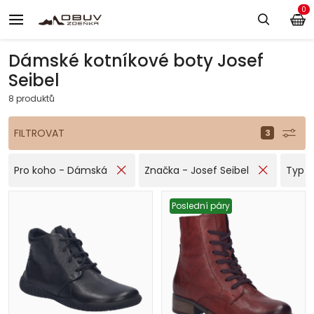
0
Dámské kotníkové boty Josef
Seibel
8 produktů
FILTROVAT
Pro koho - Dámská
Značka - Josef Seibel
Typ o
Poslední páry