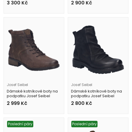
87404 MI205 100 černé
55358 VL65 100 černé
3 300
Kč
2 900
Kč
Josef Seibel
Josef Seibel
Dámské kotníkové boty na
Dámské kotníkové boty na
podpatku Josef Seibel
podpatku Josef Seibel
75352 VL904 330 hnědé
89433 MI094 100 černé
2 999
Kč
2 800
Kč
Poslední páry
Poslední páry