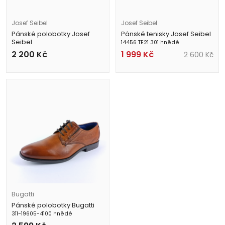
Josef Seibel
Josef Seibel
Pánské polobotky Josef
Pánské tenisky Josef Seibel
Seibel
14456 TE21 301 hnědé
42801 860 371 hnědé
2 200
Kč
1 999
Kč
2 600
Kč
Bugatti
Pánské polobotky Bugatti
311-19605-4100 hnědé