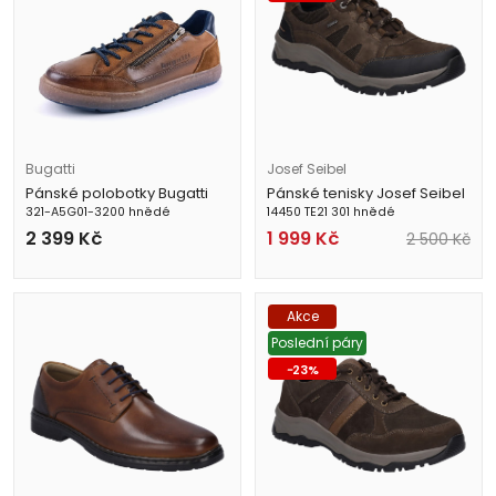
Bugatti
Josef Seibel
Pánské polobotky Bugatti
Pánské tenisky Josef Seibel
321-A5G01-3200 hnědé
14450 TE21 301 hnědé
2 399
Kč
1 999
Kč
2 500
Kč
Akce
Poslední páry
-
23
%