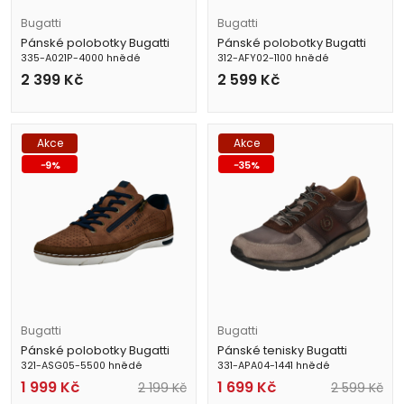
Bugatti
Bugatti
Pánské polobotky Bugatti
Pánské polobotky Bugatti
335-A021P-4000 hnědé
312-AFY02-1100 hnědé
2 399
Kč
2 599
Kč
Akce
Akce
-
9
%
-
35
%
Bugatti
Bugatti
Pánské polobotky Bugatti
Pánské tenisky Bugatti
321-ASG05-5500 hnědé
331-APA04-1441 hnědé
1 999
Kč
1 699
Kč
2 199
Kč
2 599
Kč