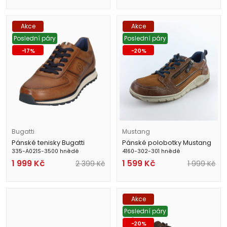
Akce
Akce
Poslední páry
Poslední páry
-
17
%
-
20
%
Bugatti
Mustang
Pánské tenisky Bugatti
Pánské polobotky Mustang
335-A021S-3500 hnědé
4160-302-301 hnědé
1 999
Kč
1 599
Kč
2 399
Kč
1 999
Kč
Akce
Poslední páry
-
20
%