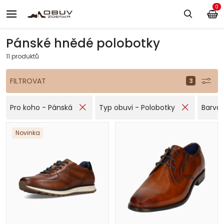
0
Pánské hnědé polobotky
11 produktů
FILTROVAT
Pro koho - Pánská
Typ obuvi - Polobotky
Barva
Novinka