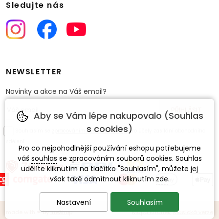
Sledujte nás
NEWSLETTER
Novinky a akce na Váš email?
Aby se Vám lépe nakupovalo (Souhlas
s cookies)
Souhlasím se
zpracováním osobních údajů
pro účely zasílání obchodního
sdělení.
Pro co nejpohodlnější používání eshopu potřebujeme
váš
souhlas
se zpracováním souborů cookies. Souhlas
udělíte kliknutím na tlačítko "Souhlasím", můžete jej
však také odmítnout kliknutím
zde
.
Nastavení
Souhlasím
made with
❤
by
ineShop
Mapa stránek
,
Klasická verze