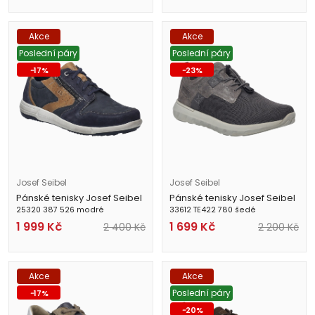
Akce
Akce
Poslední páry
Poslední páry
-
17
%
-
23
%
Josef Seibel
Josef Seibel
Pánské tenisky Josef Seibel
Pánské tenisky Josef Seibel
25320 387 526 modré
33612 TE422 780 šedé
1 999
Kč
1 699
Kč
2 400
Kč
2 200
Kč
Akce
Akce
Poslední páry
-
17
%
-
20
%