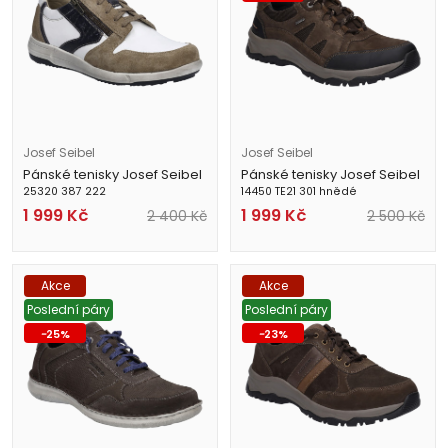
Josef Seibel
Josef Seibel
Pánské tenisky Josef Seibel
Pánské tenisky Josef Seibel
25320 387 222
14450 TE21 301 hnědé
1 999
Kč
1 999
Kč
2 400
Kč
2 500
Kč
Akce
Akce
Poslední páry
Poslední páry
-
25
%
-
23
%