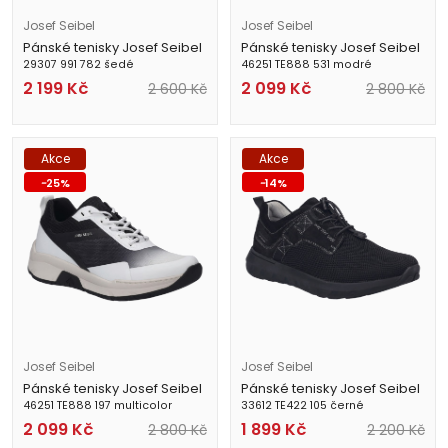
Josef Seibel
Josef Seibel
Pánské tenisky Josef Seibel
Pánské tenisky Josef Seibel
29307 991 782 šedé
46251 TE888 531 modré
2 199
Kč
2 099
Kč
2 600
Kč
2 800
Kč
Akce
Akce
-
25
%
-
14
%
Josef Seibel
Josef Seibel
Pánské tenisky Josef Seibel
Pánské tenisky Josef Seibel
46251 TE888 197 multicolor
33612 TE422 105 černé
2 099
Kč
1 899
Kč
2 800
Kč
2 200
Kč