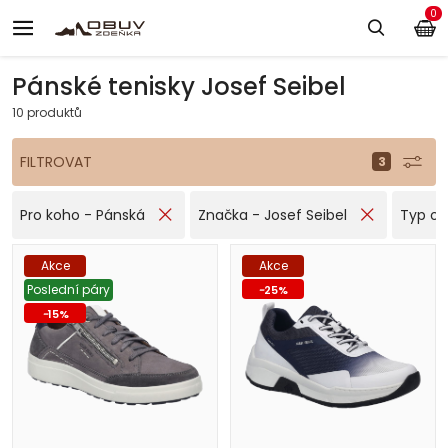
0
Pánské tenisky Josef Seibel
10 produktů
FILTROVAT
Pro koho - Pánská
Značka - Josef Seibel
Typ ob
Akce
Akce
Poslední páry
-
25
%
-
15
%