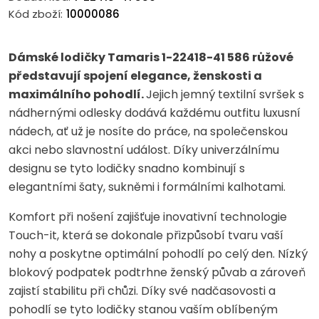
Kód zboží:
10000086
Dámské lodičky Tamaris 1-22418-41 586 růžové
představují spojení elegance, ženskosti a
maximálního pohodlí.
Jejich jemný textilní svršek s
nádhernými odlesky dodává každému outfitu luxusní
nádech, ať už je nosíte do práce, na společenskou
akci nebo slavnostní událost. Díky univerzálnímu
designu se tyto lodičky snadno kombinují s
elegantními šaty, sukněmi i formálními kalhotami.
Komfort při nošení zajišťuje inovativní technologie
Touch-it, která se dokonale přizpůsobí tvaru vaší
nohy a poskytne optimální pohodlí po celý den. Nízký
blokový podpatek podtrhne ženský půvab a zároveň
zajistí stabilitu při chůzi. Díky své nadčasovosti a
pohodlí se tyto lodičky stanou vaším oblíbeným