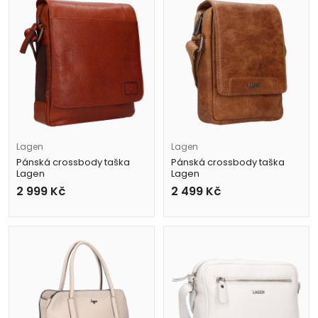
Lagen
Lagen
Pánská crossbody taška
Pánská crossbody taška
Lagen
Lagen
290603 hnědá
LG-5012 hnědá
2 999
Kč
2 499
Kč