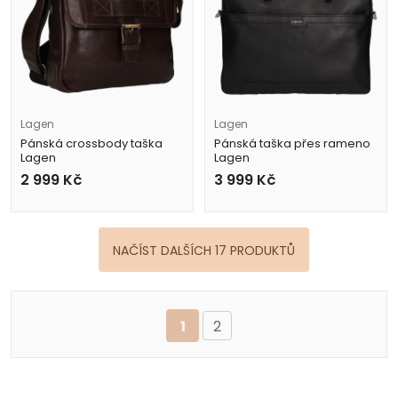
Lagen
Lagen
Pánská crossbody taška
Pánská taška přes rameno
Lagen
Lagen
2089/T hnědá
20235 černá
2 999
Kč
3 999
Kč
NAČÍST DALŠÍCH 17 PRODUKTŮ
1
2