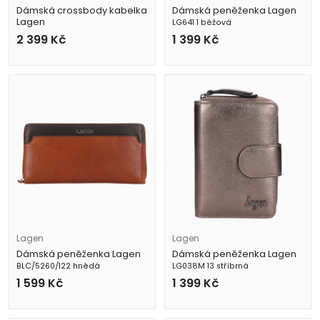
Dámská crossbody kabelka
Dámská peněženka Lagen
Lagen
LG641 1 béžová
LG-775 12 růžová
2 399
Kč
1 399
Kč
Lagen
Lagen
Dámská peněženka Lagen
Dámská peněženka Lagen
BLC/5260/122 hnědá
LG038M 13 stříbrná
1 599
Kč
1 399
Kč