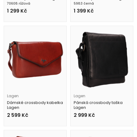
70608 růžová
5983 černá
1 299
Kč
1 399
Kč
Lagen
Lagen
Dámské crossbody kabelka
Pánská crossbody taška
Lagen
Lagen
LGB 050 hnědá
290603 černá
2 599
Kč
2 999
Kč