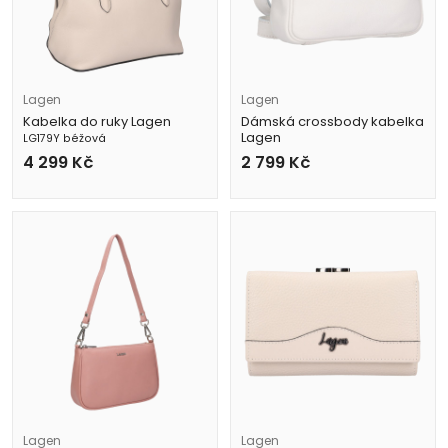
Lagen
Lagen
Kabelka do ruky Lagen
Dámská crossbody kabelka
Lagen
LG179Y béžová
BLC-23-2153 bílá
4 299
Kč
2 799
Kč
Lagen
Lagen