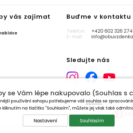
by vás zajímat
Buďme v kontaktu
Telefon:
+420 602 326 274
 nabídce
E-mail:
info@obuvzdenka
Sledujte nás
y se Vám lépe nakupovalo (Souhlas s c
lnější používání eshopu potřebujeme váš
souhlas
se zpracování
e kliknutím na tlačítko "Souhlasím", můžete jej však také odmítn
Nastavení
Souhlasím