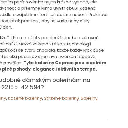
oderním perforováním nejen krásně vypadá, ale
yšnost a příjemné klima uvnitř obuvi. Kožená
lo a zajistí komfort i při delším nošení. Praktická
 dostatek prostoru, aby se vaše nohy cítily
ý den.
ižně 1,5 cm opticky prodlouží siluetu a zároveň
při chůzi. Měkká kožená stélka s technologií
způsobí se tvaru chodidla, takže každý krok bude
í syntetická podešev s jemným vzorkem dodává
h površích.
Tyto baleríny Caprice jsou ideálním
 plné pohody, elegance i aktivního tempa.
 podobné dámským balerínám na
-22185-42 594?
íny
,
Kožené baleríny
,
Stříbrné baleríny
,
Baleríny