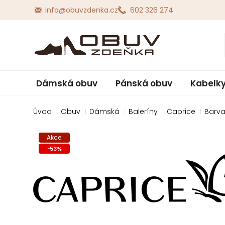
info@obuvzdenka.cz
602 326 274
Dámská obuv
Pánská obuv
Kabelky
Úvod
Obuv
Dámská
Baleríny
Caprice
Barva
Akce
-
53
%