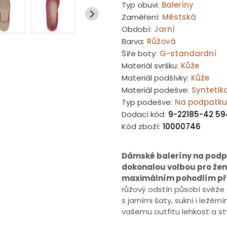
Typ obuvi:
Baleríny
Zaměření:
Městská
Období:
Jarní
Barva:
Růžová
Šíře boty:
G-standardní
Materiál svršku:
Kůže
Materiál podšívky:
Kůže
Materiál podešve:
Syntetik
Typ podešve:
Na podpatku
Dodací kód:
9-22185-42 59
Kód zboží:
10000746
Dámské baleríny na podp
dokonalou volbou pro ženy
maximálním pohodlím při
růžový odstín působí svěže
s jarními šaty, sukní i lež
vašemu outfitu lehkost a st