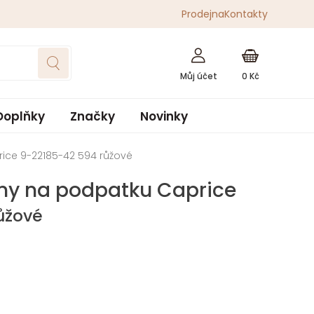
Prodejna
Kontakty
0
Kč
Doplňky
Značky
Novinky
ice 9-22185-42 594 růžové
ny na podpatku Caprice
ůžové