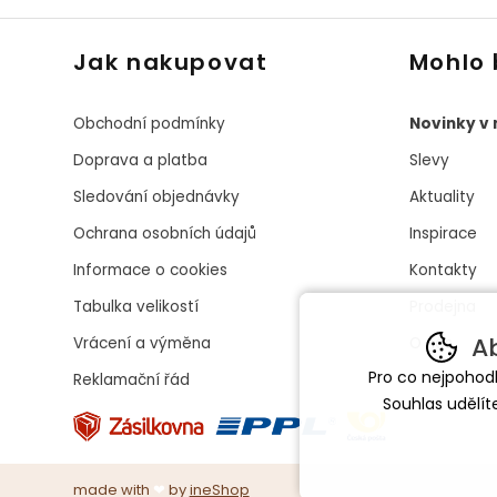
Jak nakupovat
Mohlo 
Obchodní podmínky
Novinky v
Doprava a platba
Slevy
Sledování objednávky
Aktuality
Ochrana osobních údajů
Inspirace
Informace o cookies
Kontakty
Tabulka velikostí
Prodejna
Ab
Vrácení a výměna
O nás
Pro co nejpohod
Reklamační řád
Souhlas udělít
made with
❤
by
ineShop