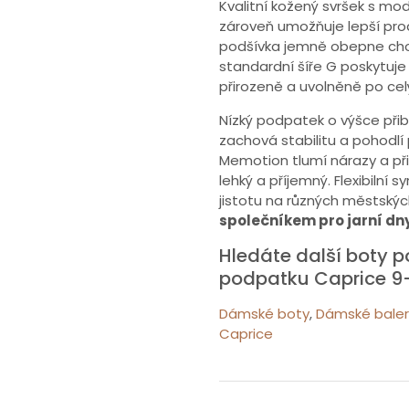
Kvalitní kožený svršek s m
zároveň umožňuje lepší prod
podšívka jemně obepne chodid
standardní šíře G poskytuje
přirozeně a uvolněně po cel
Nízký podpatek o výšce přibl
zachová stabilitu a pohodlí 
Memotion tlumí nárazy a při
lehký a příjemný. Flexibiln
jistotu na různých městskýc
společníkem pro jarní dny
Hledáte další boty
podpatku Caprice 9
Dámské boty
,
Dámské baler
Caprice