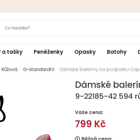
 a tašky
Peněženky
Opasky
Batohy
 Růžová
G-standardní
Dámské baleríny na podpatku Capr
Dámské balerí
9-22185-42 594 r
Vaše cena:
799 Kč
Běžná cena: