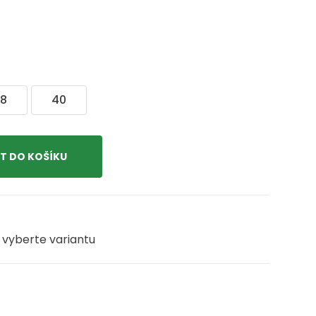
8
40
 vyberte variantu