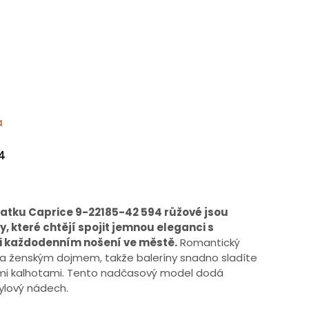
a
4
atku Caprice 9-22185-42 594 růžové jsou
, které chtějí spojit jemnou eleganci s
 každodenním nošení ve městě.
Romantický
 a ženským dojmem, takže baleríny snadno sladíte
érními kalhotami. Tento nadčasový model dodá
ylový nádech.