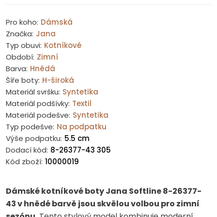
Pro koho:
Dámská
Značka:
Jana
Typ obuvi:
Kotníkové
Období:
Zimní
Barva:
Hnědá
Šíře boty:
H-široká
Materiál svršku:
Syntetika
Materiál podšívky:
Textil
Materiál podešve:
Syntetika
Typ podešve:
Na podpatku
Výše podpatku:
5.5 cm
Dodací kód:
8-26377-43 305
Kód zboží:
10000019
Dámské kotníkové boty Jana Softline 8-26377-
43 v hnědé barvě jsou skvělou volbou pro zimní
sezónu.
Tento stylový model kombinuje moderní