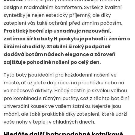
design s maximálním komfortem. Svršek z kvalitní
syntetiky je nejen esteticky příjemný, ale díky
zateplení vás také ochrání před zimním počasím.
Praktický boční zip usnadňuje nazouvání,
zatímco šířka boty H poskytuje pohodlí i ženám s
širšími chodidly. Stabilní široký podpatek
dodává botám nádech elegance a zároveň
zajišťuje pohodlné nošení po celý den.
Tyto boty jsou ideální pro každodenní nošení ve
městě, ať už jdete do práce, na procházku nebo na
volnočasové aktivity. Hnědý odstín je skvělou volbou
pro kombinaci s různými outfity, což z těchto bot činí
univerzální kousek ve vašem šatníku. Nejenže jsou
módní, ale také praktické díky zateplení, které udrží
vaše nohy v teple i v chladných dnech.
Hledáte další boty podobné kotníkové