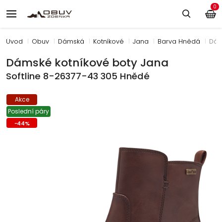
0
Úvod
Obuv
Dámská
Kotníkové
Jana
Barva Hnědá
Dám
Dámské kotníkové boty Jana
Softline 8-26377-43 305 Hnědé
Akce
Poslední páry
-
44
%