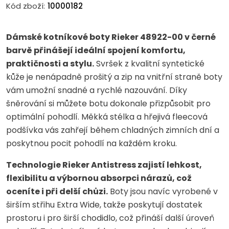
Kód zboží:
10000182
Dámské kotníkové boty Rieker 48922-00 v černé
barvě přinášejí ideální spojení komfortu,
praktičnosti a stylu.
Svršek z kvalitní syntetické
kůže je nenápadně prošitý a zip na vnitřní straně boty
vám umožní snadné a rychlé nazouvání. Díky
šněrování si můžete botu dokonale přizpůsobit pro
optimální pohodlí. Měkká stélka a hřejivá fleecová
podšívka vás zahřejí během chladných zimních dní a
poskytnou pocit pohodlí na každém kroku.
Technologie Rieker Antistress zajistí lehkost,
flexibilitu a výbornou absorpci nárazů, což
oceníte i při delší chůzi.
Boty jsou navíc vyrobené v
širším střihu Extra Wide, takže poskytují dostatek
prostoru i pro širší chodidlo, což přináší další úroveň