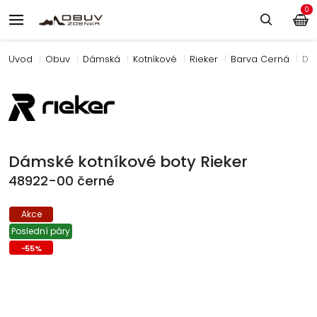
0
Úvod
Obuv
Dámská
Kotníkové
Rieker
Barva Černá
Dá
Dámské kotníkové boty Rieker
48922-00 černé
Akce
Poslední páry
-
55
%