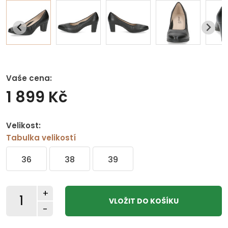
Vaše cena:
1 899 Kč
Velikost:
Tabulka velikostí
36
38
39
+
-