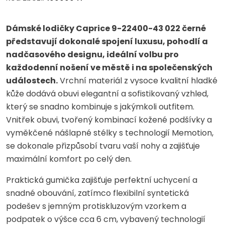
Dámské lodičky Caprice 9-22400-43 022 černé
představují dokonalé spojení luxusu, pohodlí a
nadčasového designu, ideální volbu pro
každodenní nošení ve městě i na společenských
událostech.
Vrchní materiál z vysoce kvalitní hladké
kůže dodává obuvi elegantní a sofistikovaný vzhled,
který se snadno kombinuje s jakýmkoli outfitem.
Vnitřek obuvi, tvořený kombinací kožené podšívky a
vyměkčené nášlapné stélky s technologií Memotion,
se dokonale přizpůsobí tvaru vaší nohy a zajišťuje
maximální komfort po celý den.
Praktická gumička zajišťuje perfektní uchycení a
snadné obouvání, zatímco flexibilní syntetická
podešev s jemným protiskluzovým vzorkem a
podpatek o výšce cca 6 cm, vybavený technologií