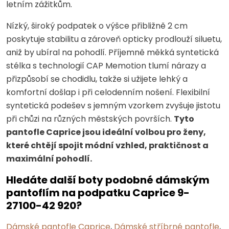
letním zážitkům.
Nízký, široký podpatek o výšce přibližně 2 cm
poskytuje stabilitu a zároveň opticky prodlouží siluetu,
aniž by ubíral na pohodlí. Příjemně měkká syntetická
stélka s technologií CAP Memotion tlumí nárazy a
přizpůsobí se chodidlu, takže si užijete lehký a
komfortní došlap i při celodenním nošení. Flexibilní
syntetická podešev s jemným vzorkem zvyšuje jistotu
při chůzi na různých městských površích.
Tyto
pantofle Caprice jsou ideální volbou pro ženy,
které chtějí spojit módní vzhled, praktičnost a
maximální pohodlí.
Hledáte další boty podobné dámským
pantoflím na podpatku Caprice 9-
27100-42 920?
Dámské pantofle Caprice
,
Dámské stříbrné pantofle
,