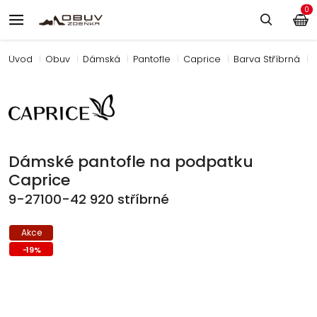
0
Úvod
Obuv
Dámská
Pantofle
Caprice
Barva Stříbrná
Dámské pantofle na podpatku
Caprice
9-27100-42 920 stříbrné
Akce
-
19
%