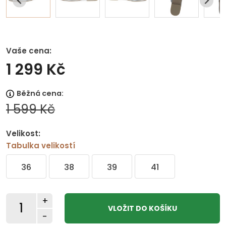
Vaše cena:
1 299 Kč
Běžná cena:
1 599 Kč
Velikost:
Tabulka velikostí
36
38
39
41
+
-