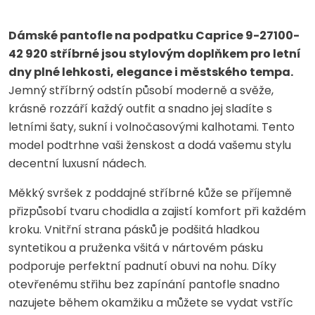
Dámské pantofle na podpatku Caprice 9-27100-
42 920 stříbrné jsou stylovým doplňkem pro letní
dny plné lehkosti, elegance i městského tempa.
Jemný stříbrný odstín působí moderně a svěže,
krásně rozzáří každý outfit a snadno jej sladíte s
letními šaty, sukní i volnočasovými kalhotami. Tento
model podtrhne vaši ženskost a dodá vašemu stylu
decentní luxusní nádech.
Měkký svršek z poddajné stříbrné kůže se příjemně
přizpůsobí tvaru chodidla a zajistí komfort při každém
kroku. Vnitřní strana pásků je podšitá hladkou
syntetikou a pruženka všitá v nártovém pásku
podporuje perfektní padnutí obuvi na nohu. Díky
otevřenému střihu bez zapínání pantofle snadno
nazujete během okamžiku a můžete se vydat vstříc