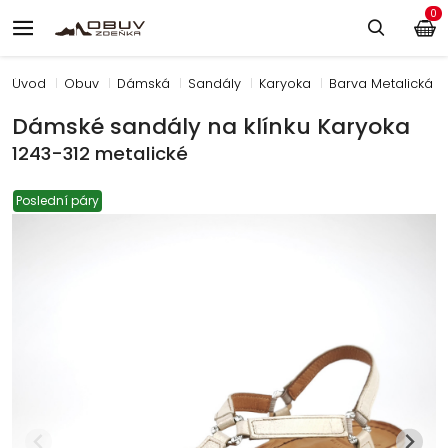
0
Úvod
Obuv
Dámská
Sandály
Karyoka
Barva Metalická
Dámské sandály na klínku Karyoka
1243-312 metalické
Poslední páry