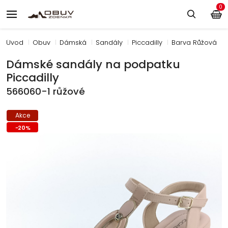
0
Úvod
Obuv
Dámská
Sandály
Piccadilly
Barva Růžová
Dámské sandály na podpatku
Piccadilly
566060-1 růžové
Akce
-
20
%