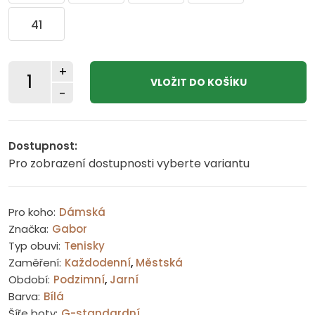
41
+
-
Dostupnost:
Pro zobrazení dostupnosti vyberte variantu
Pro koho:
Dámská
Značka:
Gabor
Typ obuvi:
Tenisky
Zaměření:
Každodenní
,
Městská
Období:
Podzimní
,
Jarní
Barva:
Bílá
Šíře boty:
G-standardní