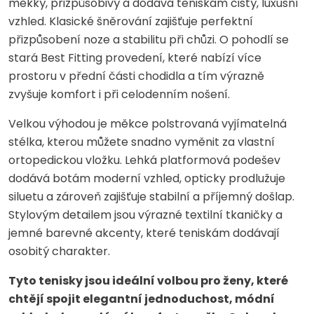
měkký, přizpůsobivý a dodává teniskám čistý, luxusní
vzhled. Klasické šněrování zajišťuje perfektní
přizpůsobení noze a stabilitu při chůzi. O pohodlí se
stará Best Fitting provedení, které nabízí více
prostoru v přední části chodidla a tím výrazně
zvyšuje komfort i při celodenním nošení.
Velkou výhodou je měkce polstrovaná vyjímatelná
stélka, kterou můžete snadno vyměnit za vlastní
ortopedickou vložku. Lehká platformová podešev
dodává botám moderní vzhled, opticky prodlužuje
siluetu a zároveň zajišťuje stabilní a příjemný došlap.
Stylovým detailem jsou výrazné textilní tkaničky a
jemné barevné akcenty, které teniskám dodávají
osobitý charakter.
Tyto tenisky jsou ideální volbou pro ženy, které
chtějí spojit elegantní jednoduchost, módní