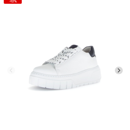
-
12
%