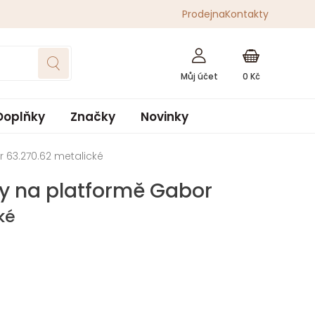
Prodejna
Kontakty
0
Kč
Doplňky
Značky
Novinky
 63.270.62 metalické
y na platformě Gabor
ké