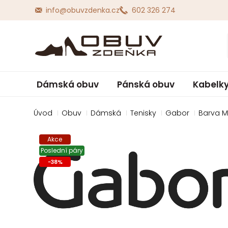
info@obuvzdenka.cz
602 326 274
Dámská obuv
Pánská obuv
Kabelky
Úvod
Obuv
Dámská
Tenisky
Gabor
Barva M
Akce
Poslední páry
-
38
%