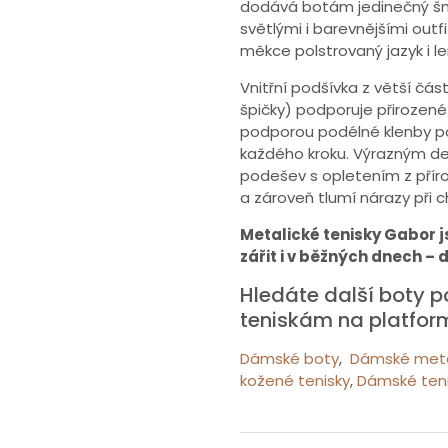
dodává botám jedinečný šmr
světlými i barevnějšími outf
měkce polstrovaný jazyk i le
Vnitřní podšívka z větší část
špičky) podporuje přirozené
podporou podélné klenby p
každého kroku. Výrazným de
podešev s opletením z příro
a zároveň tlumí nárazy při c
Metalické tenisky Gabor j
zářit i v běžných dnech – 
Hledáte další boty
teniskám na platfor
Dámské boty
,
Dámské metal
kožené tenisky
,
Dámské teni