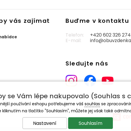
by vás zajímat
Buďme v kontaktu
Telefon:
+420 602 326 274
 nabídce
E-mail:
info@obuvzdenka
Sledujte nás
y se Vám lépe nakupovalo (Souhlas s c
lnější používání eshopu potřebujeme váš
souhlas
se zpracování
e kliknutím na tlačítko "Souhlasím", můžete jej však také odmítn
Nastavení
Souhlasím