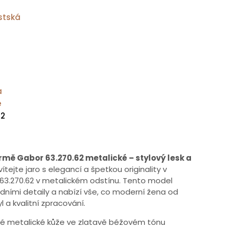
stská
a
ě
62
mě Gabor 63.270.62 metalické – stylový lesk a
vítejte jaro s elegancí a špetkou originality v
3.270.62 v metalickém odstínu. Tento model
rodními detaily a nabízí vše, co moderní žena od
l a kvalitní zpracování.
né metalické kůže ve zlatavě béžovém tónu