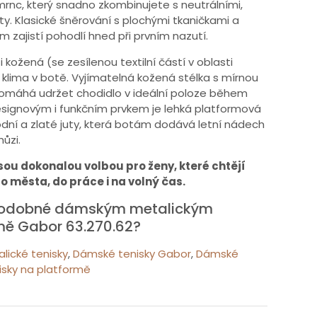
nc, který snadno zkombinujete s neutrálními,
ity. Klasické šněrování s plochými tkaničkami a
m zajistí pohodlí hned při prvním nazutí.
i kožená (se zesílenou textilní částí v oblasti
 klima v botě. Vyjímatelná kožená stélka s mírnou
omáhá udržet chodidlo v ideální poloze během
signovým i funkčním prvkem je lehká platformová
dní a zlaté juty, která botám dodává letní nádech
hůzi.
sou dokonalou volbou pro ženy, které chtějí
do města, do práce i na volný čas.
 podobné dámským metalickým
mě Gabor 63.270.62?
ické tenisky
,
Dámské tenisky Gabor
,
Dámské
sky na platformě