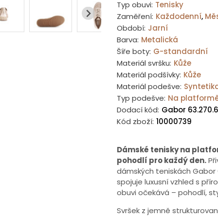
Typ obuvi:
Tenisky
Zaměření:
Každodenní
,
Mě
Období:
Jarní
Barva:
Metalická
Šíře boty:
G-standardní
Materiál svršku:
Kůže
Materiál podšívky:
Kůže
Materiál podešve:
Syntetik
Typ podešve:
Na platform
Dodací kód:
Gabor 63.270.
Kód zboží:
10000739
Dámské tenisky na platfor
pohodlí pro každý den.
Při
dámských teniskách Gabor 6
spojuje luxusní vzhled s pří
obuvi očekává – pohodlí, sty
Svršek z jemně strukturova