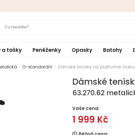
 a tašky
Peněženky
Opasky
Batohy
etalická
G-standardní
Dámské tenisky na platformě Gabor
Dámské tenisk
63.270.62 metalic
Vaše cena:
1 999 Kč
Běžná cena: