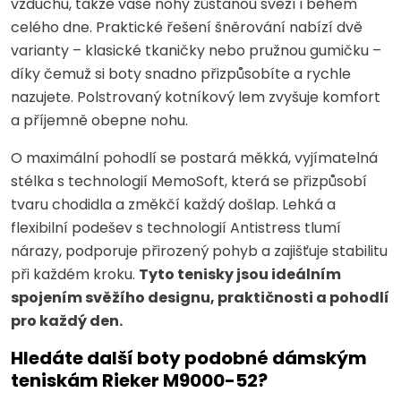
vzduchu, takže vaše nohy zůstanou svěží i během
celého dne. Praktické řešení šněrování nabízí dvě
varianty – klasické tkaničky nebo pružnou gumičku –
díky čemuž si boty snadno přizpůsobíte a rychle
nazujete. Polstrovaný kotníkový lem zvyšuje komfort
a příjemně obepne nohu.
O maximální pohodlí se postará měkká, vyjímatelná
stélka s technologií MemoSoft, která se přizpůsobí
tvaru chodidla a změkčí každý došlap. Lehká a
flexibilní podešev s technologií Antistress tlumí
nárazy, podporuje přirozený pohyb a zajišťuje stabilitu
při každém kroku.
Tyto tenisky jsou ideálním
spojením svěžího designu, praktičnosti a pohodlí
pro každý den.
Hledáte další boty podobné dámským
teniskám Rieker M9000-52?