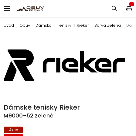
0
Úvod
Obuv
Dámská
Tenisky
Rieker
Barva Zelená
Dáms
Dámské tenisky Rieker
M9000-52 zelené
Akce