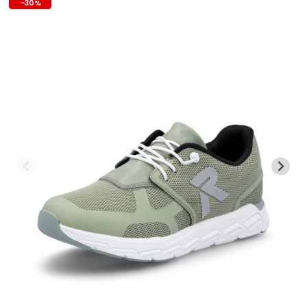
-
30
%