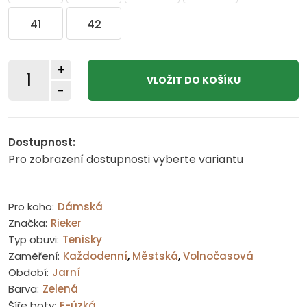
41
42
+
-
Dostupnost:
Pro zobrazení dostupnosti vyberte variantu
Pro koho:
Dámská
Značka:
Rieker
Typ obuvi:
Tenisky
Zaměření:
Každodenní
,
Městská
,
Volnočasová
Období:
Jarní
Barva:
Zelená
Šíře boty:
F-úzká