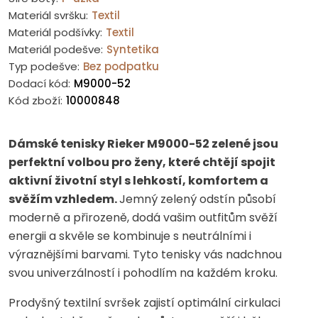
Materiál svršku:
Textil
Materiál podšívky:
Textil
Materiál podešve:
Syntetika
Typ podešve:
Bez podpatku
Dodací kód:
M9000-52
Kód zboží:
10000848
Dámské tenisky Rieker M9000-52 zelené jsou
perfektní volbou pro ženy, které chtějí spojit
aktivní životní styl s lehkostí, komfortem a
svěžím vzhledem.
Jemný zelený odstín působí
moderně a přirozeně, dodá vašim outfitům svěží
energii a skvěle se kombinuje s neutrálními i
výraznějšími barvami. Tyto tenisky vás nadchnou
svou univerzálností i pohodlím na každém kroku.
Prodyšný textilní svršek zajistí optimální cirkulaci