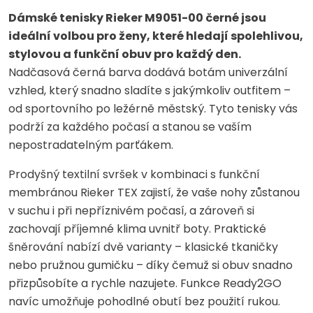
Dámské tenisky Rieker M9051-00 černé jsou
ideální volbou pro ženy, které hledají spolehlivou,
stylovou a funkční obuv pro každý den.
Nadčasová černá barva dodává botám univerzální
vzhled, který snadno sladíte s jakýmkoliv outfitem –
od sportovního po ležérně městský. Tyto tenisky vás
podrží za každého počasí a stanou se vaším
nepostradatelným parťákem.
Prodyšný textilní svršek v kombinaci s funkční
membránou Rieker TEX zajistí, že vaše nohy zůstanou
v suchu i při nepříznivém počasí, a zároveň si
zachovají příjemné klima uvnitř boty. Praktické
šněrování nabízí dvě varianty – klasické tkaničky
nebo pružnou gumičku – díky čemuž si obuv snadno
přizpůsobíte a rychle nazujete. Funkce Ready2GO
navíc umožňuje pohodlné obutí bez použití rukou.