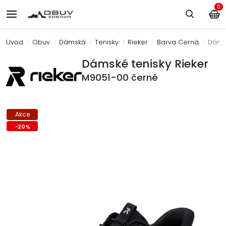
0
Úvod
Obuv
Dámská
Tenisky
Rieker
Barva Černá
Dámsk
Dámské tenisky Rieker
M9051-00 černé
Akce
-
20
%