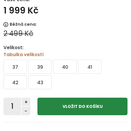
1 999 Kč
Běžná cena:
2 499 Kč
Velikost:
Tabulka velikostí
37
39
40
41
42
43
+
-