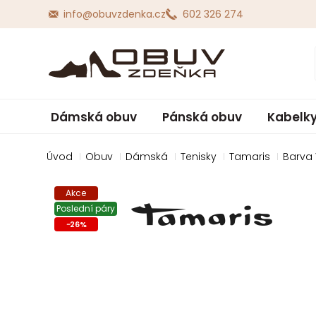
info@obuvzdenka.cz
602 326 274
Dámská obuv
Pánská obuv
Kabelky
Úvod
Obuv
Dámská
Tenisky
Tamaris
Barva
Akce
Poslední páry
-
26
%