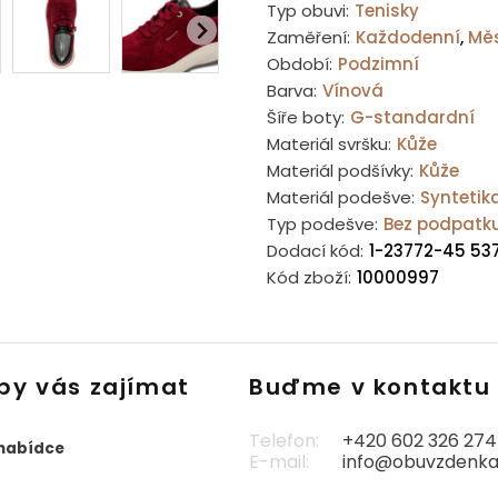
Typ obuvi:
Tenisky
Zaměření:
Každodenní
,
Mě
Období:
Podzimní
Barva:
Vínová
Šíře boty:
G-standardní
Materiál svršku:
Kůže
Materiál podšívky:
Kůže
Materiál podešve:
Syntetik
Typ podešve:
Bez podpatk
Dodací kód:
1-23772-45 53
Kód zboží:
10000997
by vás zajímat
Buďme v kontaktu
Telefon:
+420 602 326 274
 nabídce
E-mail:
info@obuvzdenka