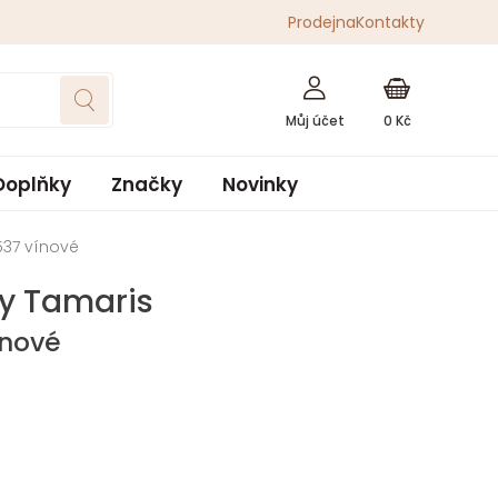
Prodejna
Kontakty
0
Kč
Doplňky
Značky
Novinky
537 vínové
y Tamaris
ínové