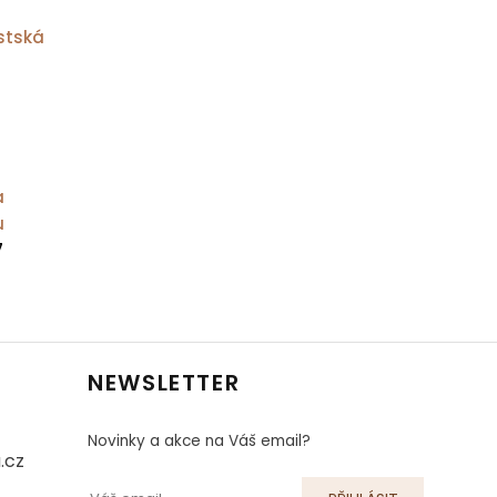
stská
a
u
7
NEWSLETTER
Novinky a akce na Váš email?
.cz