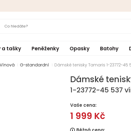
 a tašky
Peněženky
Opasky
Batohy
 Vínová
G-standardní
Dámské tenisky Tamaris 1-23772-45 
Dámské tenisk
1-23772-45 537 v
Vaše cena:
1 999 Kč
Běžná cena: