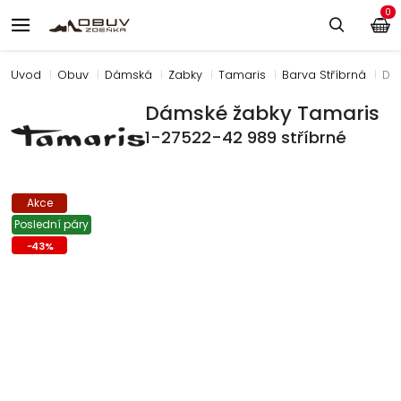
0
Úvod
Obuv
Dámská
Žabky
Tamaris
Barva Stříbrná
Dá
Dámské žabky Tamaris
1-27522-42 989 stříbrné
Akce
Poslední páry
-
43
%