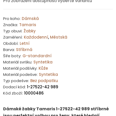
Pro zobrazení dostupnosti vyberte variantu
Pro koho:
Dámská
Značka:
Tamaris
Typ obuvi:
Žabky
Zaměření:
Každodenní
,
Městská
Období:
Letní
Barva:
Stříbrná
Šíře boty:
G-standardní
Materiál svršku:
Syntetika
Materiál podšívky:
Kůže
Materiál podešve:
Syntetika
Typ podešve:
Bez podpatku
Dodací kód:
1-27522-42 989
Kód zboží:
10000486
Dámské žabky Tamaris 1-27522-42 989 stříbrné
jsou perfektní volbou pro ženy, které hledají