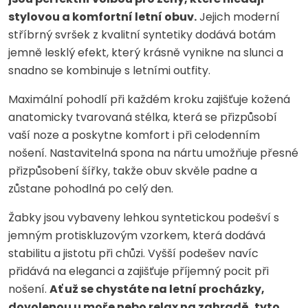
stylovou a komfortní letní obuv.
Jejich moderní
stříbrný svršek z kvalitní syntetiky dodává botám
jemně lesklý efekt, který krásně vynikne na slunci a
snadno se kombinuje s letními outfity.
Maximální pohodlí při každém kroku zajišťuje kožená
anatomicky tvarovaná stélka, která se přizpůsobí
vaší noze a poskytne komfort i při celodenním
nošení. Nastavitelná spona na nártu umožňuje přesné
přizpůsobení šířky, takže obuv skvěle padne a
zůstane pohodlná po celý den.
Žabky jsou vybaveny lehkou syntetickou podešví s
jemným protiskluzovým vzorkem, která dodává
stabilitu a jistotu při chůzi. Vyšší podešev navíc
přidává na eleganci a zajišťuje příjemný pocit při
nošení.
Ať už se chystáte na letní procházky,
dovolenou u moře nebo relax na zahradě, tyto