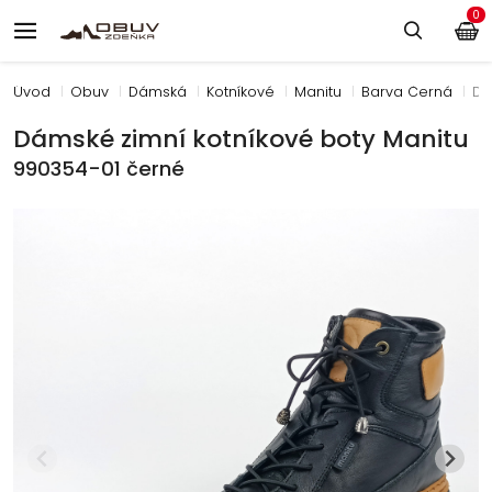
0
Úvod
Obuv
Dámská
Kotníkové
Manitu
Barva Černá
Dá
Dámské zimní kotníkové boty Manitu
990354-01 černé