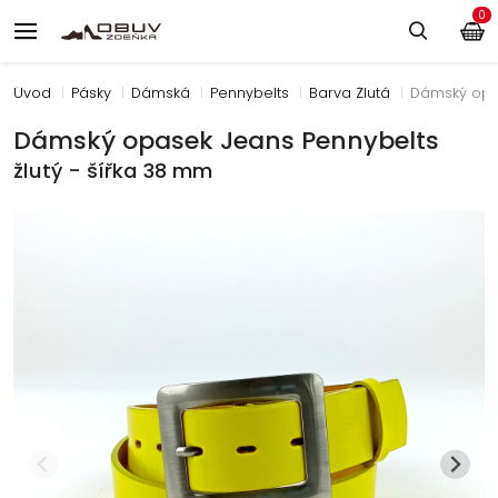
0
Úvod
Pásky
Dámská
Pennybelts
Barva Žlutá
Dámský opas
Dámský opasek Jeans Pennybelts
žlutý - šířka 38 mm