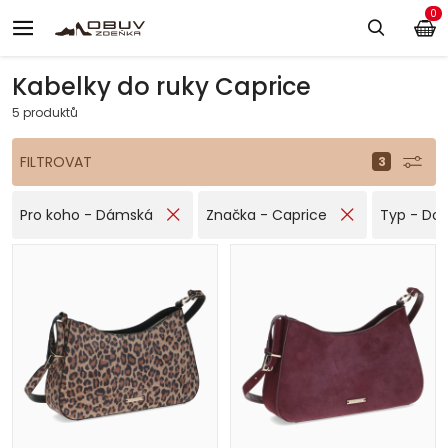
0
Kabelky do ruky Caprice
5 produktů
FILTROVAT
Pro koho - Dámská
Značka - Caprice
Typ - Do 