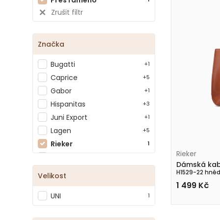
Zrušit filtr
Značka
Bugatti
+1
Caprice
+5
Gabor
+1
Hispanitas
+3
Juni Export
+1
Lagen
+5
Rieker
1
Rieker
Tamaris
+3
Dámská kab
Zrušit filtr
H1529-22 hně
Velikost
1 499
Kč
UNI
1