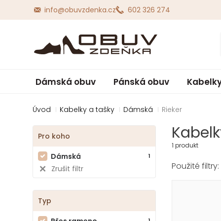
info@obuvzdenka.cz
602 326 274
Dámská obuv
Pánská obuv
Kabelky
Úvod
Kabelky a tašky
Dámská
Rieker
Kabelk
Pro koho
1 produkt
Dámská
1
Zrušit filtr
Typ
Přes rameno
1