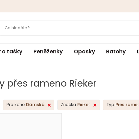
 a tašky
Peněženky
Opasky
Batohy
y přes rameno Rieker
Pro koho
Dámská
Značka
Rieker
Typ
Přes rame