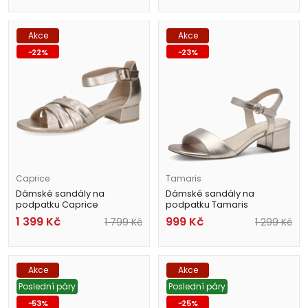
Akce
Akce
-
22
%
-
23
%
Caprice
Tamaris
Dámské sandály na
Dámské sandály na
podpatku Caprice
podpatku Tamaris
9-28201-44 959 zlaté
1-28249-42 933 zlaté
1 399
Kč
999
Kč
1 799
Kč
1 299
Kč
Akce
Akce
Poslední páry
Poslední páry
-
53
%
-
25
%