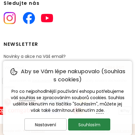
Sledujte nás
NEWSLETTER
Novinky a akce na Váš email?
Aby se Vám lépe nakupovalo (Souhlas
s cookies)
Souhlasím se
zpracováním osobních údajů
pro účely zasílání obchodního
sdělení.
Pro co nejpohodlnější používání eshopu potřebujeme
váš
souhlas
se zpracováním souborů cookies. Souhlas
udělíte kliknutím na tlačítko "Souhlasím", můžete jej
však také odmítnout kliknutím
zde
.
Nastavení
Souhlasím
made with
❤
by
ineShop
Mapa stránek
,
Klasická verze