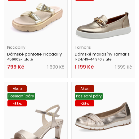
Piccadilly
Tamaris
Dámské pantofle Piccadilly
Dámské mokasíny Tamaris
486002-1 zlaté
1-24749-44 940 zlaté
799
Kč
1 199
Kč
1 690
Kč
1 599
Kč
Akce
Akce
Poslední páry
Poslední páry
-
38
%
-
28
%