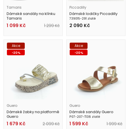
Tamaris
Piccadilly
Dámské sandály na klínku
Dámské lodičky Piccadilly
Tamaris
739015-291 zlaté
1-28106-42 933 zlaté
1 099
Kč
2 090
Kč
1 299
Kč
Akce
Akce
-
20
%
-
20
%
Guero
Guero
Dámské žabky na platformě
Dámské sandály Guero
Guero
P07-207-T138 zlaté
P021-252-6 zlaté
1 679
Kč
1 599
Kč
2 099
Kč
1 999
Kč