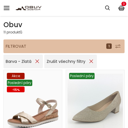
0
Obuv
11 produktů
FILTROVAT
Barva - Zlatá
Zrušit všechny filtry
Akce
Poslední páry
Poslední páry
-
15
%