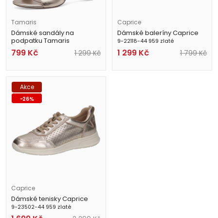
Tamaris
Caprice
Dámské sandály na
Dámské baleríny Caprice
podpatku Tamaris
9-22118-44 959 zlaté
1-28008-42 933 zlaté
799
Kč
1 299
Kč
1 299
Kč
1 799
Kč
Akce
-
26
%
Caprice
Dámské tenisky Caprice
9-23502-44 959 zlaté