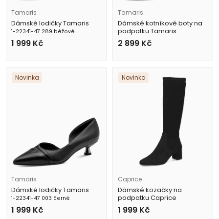
Tamaris
Tamaris
Dámské lodičky Tamaris
Dámské kotníkové boty na
podpatku Tamaris
1-22341-47 289 béžové
1-25358-45 304 hnědé
1 999
Kč
2 899
Kč
Novinka
Novinka
Tamaris
Caprice
Dámské lodičky Tamaris
Dámské kozačky na
podpatku Caprice
1-22341-47 003 černé
9-25547-41 044 černé
1 999
Kč
1 999
Kč