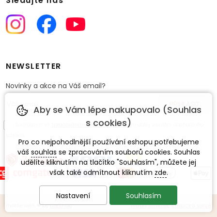
Sledujte nás
NEWSLETTER
Novinky a akce na Váš email?
Aby se Vám lépe nakupovalo (Souhlas
s cookies)
Souhlasím se
zpracováním osobních údajů
pro účely zasílání obchodního
sdělení.
Pro co nejpohodlnější používání eshopu potřebujeme
váš
souhlas
se zpracováním souborů cookies. Souhlas
udělíte kliknutím na tlačítko "Souhlasím", můžete jej
však také odmítnout kliknutím
zde
.
Nastavení
Souhlasím
made with
❤
by
ineShop
Mapa stránek
,
Klasická verze