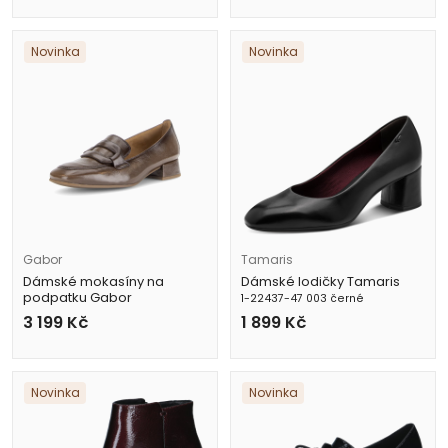
Novinka
Novinka
Gabor
Tamaris
Dámské mokasíny na
Dámské lodičky Tamaris
podpatku Gabor
1-22437-47 003 černé
4002.01.003 hnědé
3 199
Kč
1 899
Kč
Novinka
Novinka