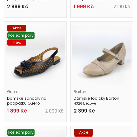
HV264841 hnědé
G103-1541 béžové
2 899
Kč
1 999
Kč
2 199
Kč
Akce
Poslední páry
-
10
%
Guero
Barton
Dámské sandály na
Dámské lodičky Barton
podpatku Guero
4326 béžové
G064-00309 černé
1 899
Kč
2 399
Kč
2 099
Kč
Poslední páry
Akce