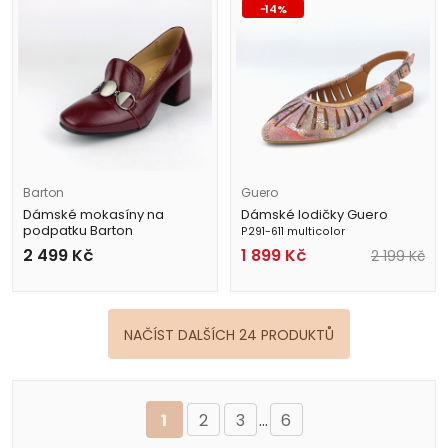
-
14
%
Barton
Guero
Dámské mokasíny na
Dámské lodičky Guero
podpatku Barton
P291-611 multicolor
1826 vínové
2 499
Kč
1 899
Kč
2 199
Kč
NAČÍST DALŠÍCH 24 PRODUKTŮ
1
2
3
...
6