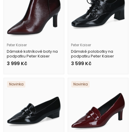
Peter Kaiser
Peter Kaiser
Dámské kotníkové boty na
Dámské polobotky na
podpatku Peter Kaiser
podpatku Peter Kaiser
9-75334-47 557 vínové
9-73304-47 017 černé
3 999
Kč
3 599
Kč
Novinka
Novinka