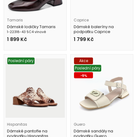
Tamaris
Caprice
Dámské lodičky Tamaris
Dámské baleríny na
podpatku Caprice
1-22318-43 5C4 vínové
9-22105-47 černé
1 899
Kč
1 799
Kč
Poslední páry
Akce
Poslední páry
-
9
%
Hispanitas
Guero
Dámské pantofle na
Dámské sandály na
podpatku Hispanitas
podpatku Guero