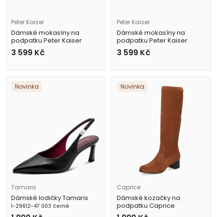
Peter Kaiser
Peter Kaiser
Dámské mokasíny na
Dámské mokasíny na
podpatku Peter Kaiser
podpatku Peter Kaiser
9-72243-47 017 černé
9-72405-47 503 vínové
3 599
Kč
3 599
Kč
Novinka
Novinka
Tamaris
Caprice
Dámské lodičky Tamaris
Dámské kozačky na
podpatku Caprice
1-29612-47 003 černé
9-25507-47 385 hnědé