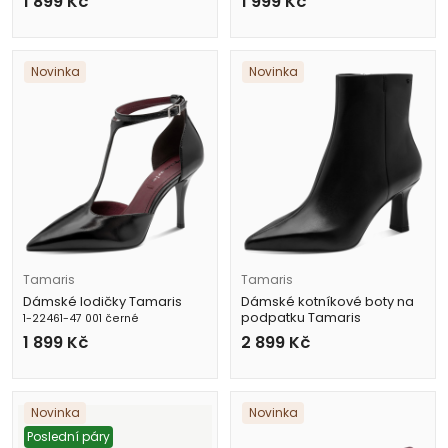
1 899
Kč
1 999
Kč
Novinka
Novinka
Tamaris
Tamaris
Dámské lodičky Tamaris
Dámské kotníkové boty na
podpatku Tamaris
1-22461-47 001 černé
1-25358-45 003 černé
1 899
Kč
2 899
Kč
Novinka
Novinka
Poslední páry