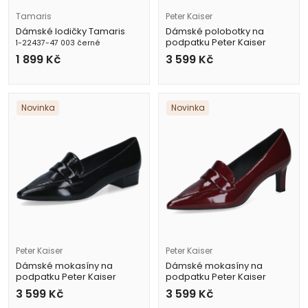
Tamaris
Peter Kaiser
Dámské lodičky Tamaris
Dámské polobotky na
podpatku Peter Kaiser
1-22437-47 003 černé
9-73304-47 017 černé
1 899
Kč
3 599
Kč
Novinka
Novinka
Peter Kaiser
Peter Kaiser
Dámské mokasíny na
Dámské mokasíny na
podpatku Peter Kaiser
podpatku Peter Kaiser
9-72243-47 017 černé
9-72405-47 503 vínové
3 599
Kč
3 599
Kč