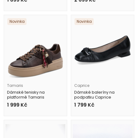
Novinka
Novinka
Tamaris
Caprice
Dámské tenisky na
Dámské baleríny na
platformě Tamaris
podpatku Caprice
1-23775-47 304 hnědé
9-22105-47 černé
1 999
Kč
1 799
Kč