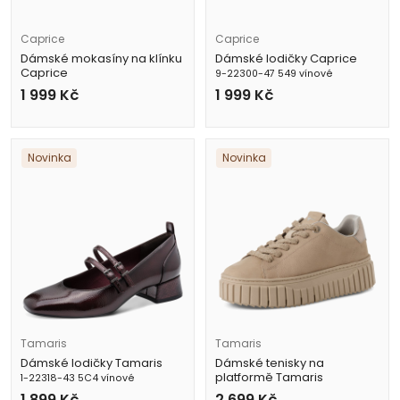
Caprice
Caprice
Dámské mokasíny na klínku
Dámské lodičky Caprice
Caprice
9-22300-47 549 vínové
9-24708-42 017 černé
1 999
Kč
1 999
Kč
Novinka
Novinka
Tamaris
Tamaris
Dámské lodičky Tamaris
Dámské tenisky na
platformě Tamaris
1-22318-43 5C4 vínové
1-23702-45 375 béžové
1 899
Kč
2 699
Kč