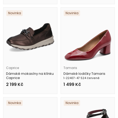
Novinka
Novinka
Caprice
Tamaris
Dámské mokasíny na klínku
Dámské lodičky Tamaris
Caprice
1-22407-47 524 červené
9-24701-47 378 metalické
2 199
Kč
1 499
Kč
Novinka
Novinka