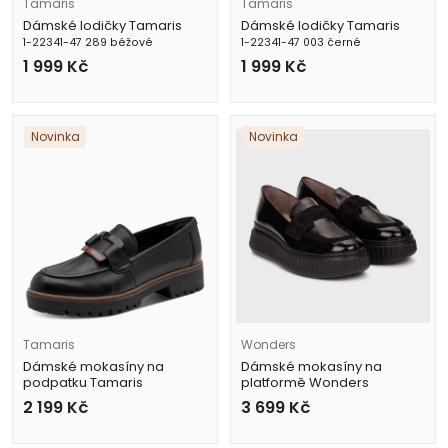
Tamaris
Tamaris
Dámské lodičky Tamaris
Dámské lodičky Tamaris
1-22341-47 289 béžové
1-22341-47 003 černé
1 999
Kč
1 999
Kč
Novinka
Novinka
Tamaris
Wonders
Dámské mokasíny na
Dámské mokasíny na
podpatku Tamaris
platformě Wonders
1-24722-43 003 černé
A-5203 černé
2 199
Kč
3 699
Kč