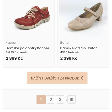
Kacper
Barton
Dámské polobotky Kacper
Dámské lodičky Barton
2-1195 červené
4326 béžové
2 899
Kč
2 399
Kč
NAČÍST DALŠÍCH 24 PRODUKTŮ
1
2
3
...
19