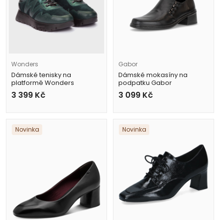
Wonders
Gabor
Dámské tenisky na
Dámské mokasíny na
platformě Wonders
podpatku Gabor
A-24110 zelené
4014.01.001 černé
3 399
Kč
3 099
Kč
Novinka
Novinka