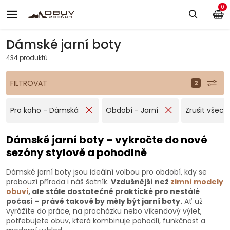
0
Dámské jarní boty
434 produktů
FILTROVAT
Pro koho - Dámská
Období - Jarní
Zrušit všechn
Dámské jarní boty – vykročte do nové
sezóny stylově a pohodlně
Dámské jarní boty jsou ideální volbou pro období, kdy se
probouzí příroda i náš šatník.
Vzdušnější než
zimní modely
obuvi
, ale stále dostatečně praktické pro nestálé
počasí – právě takové by měly být jarní boty.
Ať už
vyrážíte do práce, na procházku nebo víkendový výlet,
potřebujete obuv, která kombinuje pohodlí, funkčnost a