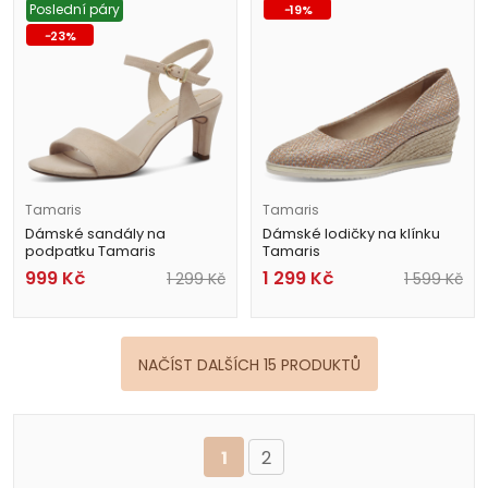
Poslední páry
-
19
%
-
23
%
Tamaris
Tamaris
Dámské sandály na
Dámské lodičky na klínku
podpatku Tamaris
Tamaris
1-28028-42 400 béžové
1-22313-44 320 barevné
999
Kč
1 299
Kč
1 299
Kč
1 599
Kč
NAČÍST DALŠÍCH 15 PRODUKTŮ
1
2