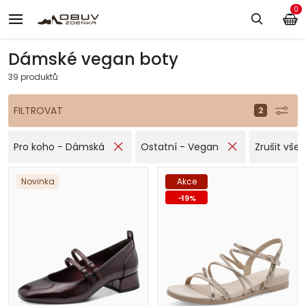
0
Dámské vegan boty
39 produktů
FILTROVAT
Pro koho - Dámská
Ostatní - Vegan
Zrušit všec
Novinka
Akce
-
19
%