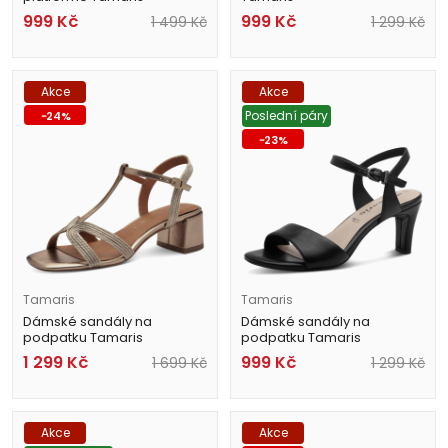
1-23713-42 048 černé
1-28300-42 8A2 modré
999
Kč
999
Kč
1 499
Kč
1 299
Kč
Akce
Akce
Poslední páry
-
24
%
-
23
%
Tamaris
Tamaris
Dámské sandály na
Dámské sandály na
podpatku Tamaris
podpatku Tamaris
1-28244-44 900 bronzové
1-28008-42 020 černé
1 299
Kč
999
Kč
1 699
Kč
1 299
Kč
Akce
Akce