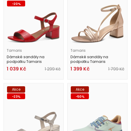
-
20
%
Tamaris
Tamaris
Dámské sandály na
Dámské sandály na
podpatku Tamaris
podpatku Tamaris
1-28249-42 524 červené
1-28205-44 586 metalické
1 039
Kč
1 399
Kč
1 299
Kč
1 799
Kč
Akce
Akce
-
23
%
-
50
%