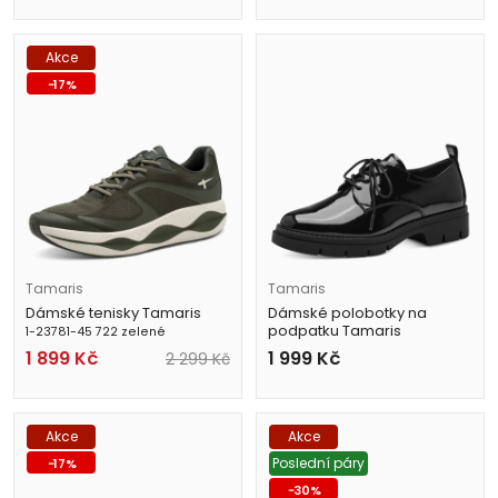
Akce
-
17
%
Tamaris
Tamaris
Dámské tenisky Tamaris
Dámské polobotky na
podpatku Tamaris
1-23781-45 722 zelené
1-23302-41 018 černé
1 899
Kč
1 999
Kč
2 299
Kč
Akce
Akce
Poslední páry
-
17
%
-
30
%