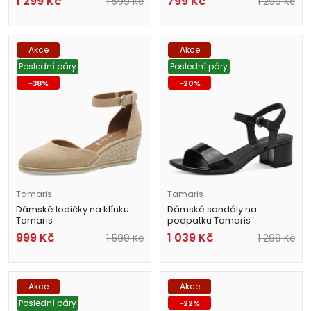
1 299
Kč
799
Kč
1 599
Kč
1 299
Kč
Akce
Akce
Poslední páry
Poslední páry
-
38
%
-
20
%
Tamaris
Tamaris
Dámské lodičky na klínku
Dámské sandály na
Tamaris
podpatku Tamaris
1-22319-44 435 béžové
1-28249-42 018 černé
999
Kč
1 039
Kč
1 599
Kč
1 299
Kč
Akce
Akce
Poslední páry
-
22
%