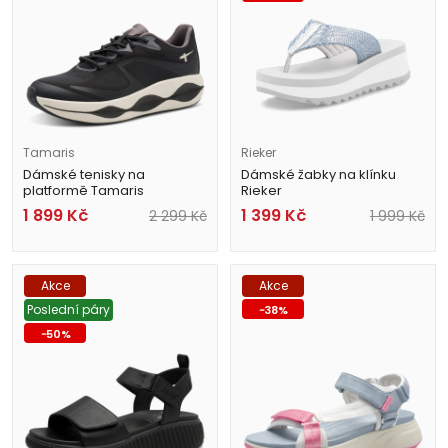
Tamaris
Rieker
Dámské tenisky na
Dámské žabky na klínku
platformě Tamaris
Rieker
1-23781-45 098 černé
W3054-14 modré
1 899
Kč
1 399
Kč
2 299
Kč
1 999
Kč
Akce
Akce
Poslední páry
-
38
%
-
50
%