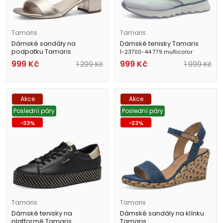
Tamaris
Tamaris
Dámské sandály na
Dámské tenisky Tamaris
podpatku Tamaris
1-23700-44 779 multicolor
1-28249-42 933 zlaté
999
Kč
999
Kč
1 299
Kč
1 999
Kč
Akce
Akce
Poslední páry
Poslední páry
-
33
%
-
23
%
Tamaris
Tamaris
Dámské tenisky na
Dámské sandály na klínku
platformě Tamaris
Tamaris