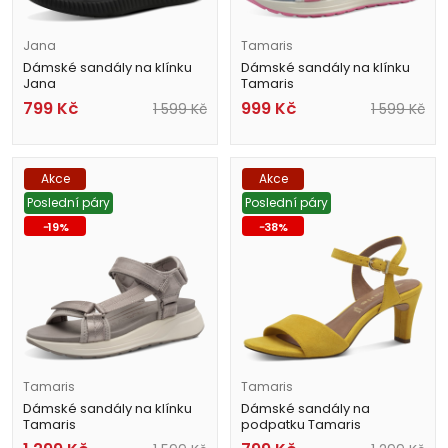
Jana
Tamaris
Dámské sandály na klínku
Dámské sandály na klínku
Jana
Tamaris
8-28765-44 001 černé
1-28713-44 895 multicolor
799
Kč
999
Kč
1 599
Kč
1 599
Kč
Akce
Akce
Poslední páry
Poslední páry
-
19
%
-
38
%
Tamaris
Tamaris
Dámské sandály na klínku
Dámské sandály na
Tamaris
podpatku Tamaris
1-28713-44 200 šedé
1-28028-42 600 žluté