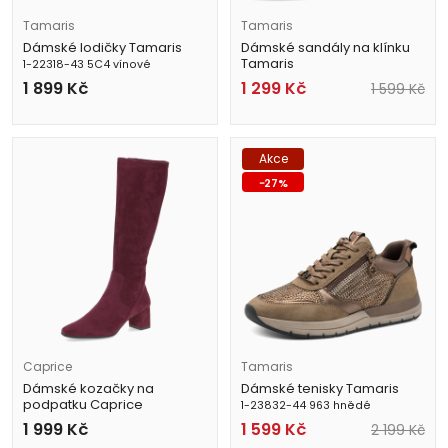
Tamaris
Tamaris
Dámské lodičky Tamaris
Dámské sandály na klínku
Tamaris
1-22318-43 5C4 vínové
1-28103-42 271 béžové
1 899
Kč
1 299
Kč
1 599
Kč
Akce
-
27
%
Caprice
Tamaris
Dámské kozačky na
Dámské tenisky Tamaris
podpatku Caprice
1-23832-44 963 hnědé
9-25547-41 514 fialové
1 999
Kč
1 599
Kč
2 199
Kč