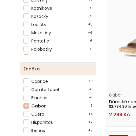
Kotníkové
+9
Kozačky
+9
Lodičky
+3
Mokasíny
+6
Pantofle
+6
Polobotky
+1
Sandály
7
Tenisky
+9
Značka
Žabky
+3
Caprice
Zrušit filtr
+7
Comfortabel
+1
Gabor
Fluchos
+1
Dámské san
Gabor
7
82.734.30 hně
Guero
2 299
Kč
+4
Hispanitas
+2
Iberius
+2