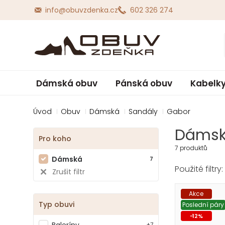
info@obuvzdenka.cz
602 326 274
Dámská obuv
Pánská obuv
Kabelky
Úvod
Obuv
Dámská
Sandály
Gabor
Dámsk
Pro koho
7 produktů
Dámská
7
Zrušit filtr
Akce
Typ obuvi
Poslední páry
-
12
%
Baleríny
+7