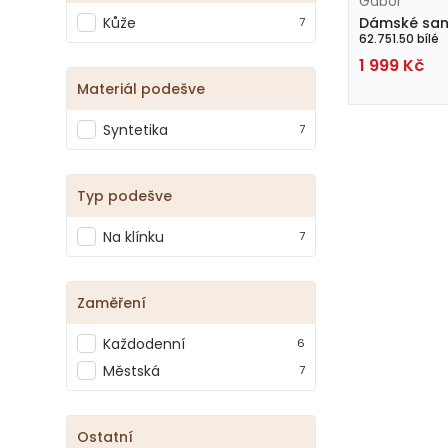
Gabor
Kůže
Dámské san
7
62.751.50 bílé
1 999
Kč
Materiál podešve
Syntetika
7
Typ podešve
Na klínku
7
Zaměření
Každodenní
6
Městská
7
Ostatní