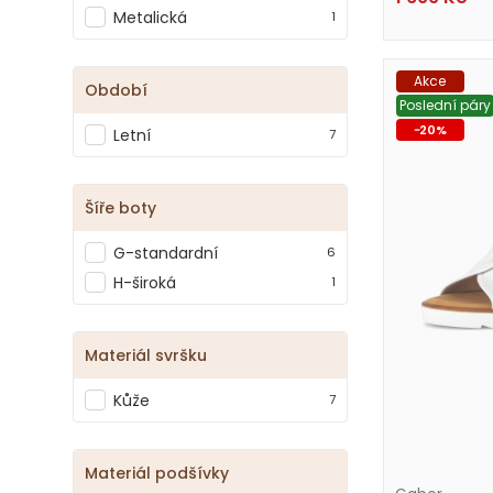
Metalická
1
Vasky
+1
Zrušit filtr
Akce
Období
Poslední páry
-
20
%
Letní
7
Šíře boty
G-standardní
6
H-široká
1
Materiál svršku
Kůže
7
Materiál podšívky