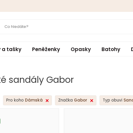
 a tašky
Peněženky
Opasky
Batohy
é sandály Gabor
Pro koho
Dámská
Značka
Gabor
Typ obuvi
San