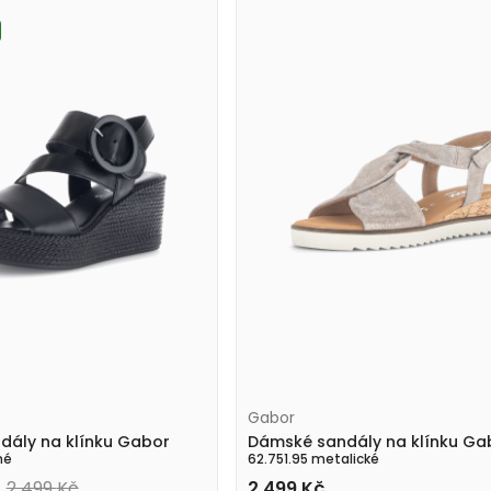
Gabor
dály na klínku Gabor
Dámské sandály na klínku Ga
né
62.751.95 metalické
2 499
Kč
2 499
Kč