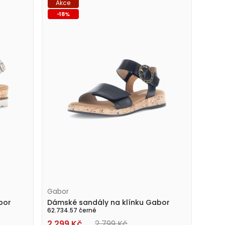
Akce
-
18
%
Gabor
bor
Dámské sandály na klínku Gabor
62.734.57 černé
2 299
Kč
2 799
Kč