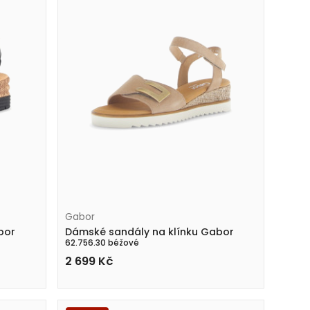
Gabor
bor
Dámské sandály na klínku Gabor
62.756.30 béžové
2 699
Kč