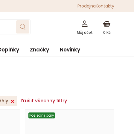
Prodejna
Kontakty
0
Kč
Doplňky
Značky
Novinky
Zrušit všechny filtry
dály
Poslední páry