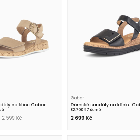
Gabor
dály na klínu Gabor
Dámské sandály na klínku Ga
dé
82.700.57 černé
2 599
Kč
2 699
Kč