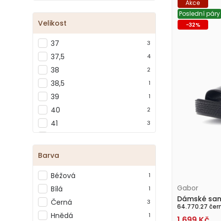
Akce
Jana
+1
Poslední páry
Josef Seibel
+10
Velikost
-
32
%
Kacper
+5
37
3
Karyoka
+5
37,5
4
Kremara
+2
38
2
Ladies
+1
38,5
1
La Pinta
+1
39
1
Looke
+2
40
2
Mago
+1
41
3
Mustang
+3
42
3
Peter Kaiser
+1
42,5
1
Piccadilly
+6
Barva
PIKOLINOS
+5
Béžová
1
Pitillos
+7
Gabor
Bílá
1
Remonte
+4
Dámské san
Černá
3
Rieker
+7
64.770.27 čer
Hnědá
1
Tamaris
+26
1 699
Kč