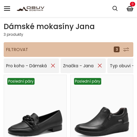
0
Dámské mokasíny Jana
3 produkty
FILTROVAT
Pro koho - Dámská
Značka - Jana
Typ obuvi -
Poslední páry
Poslední páry