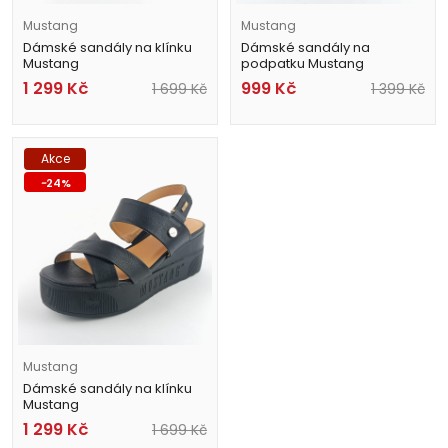
Mustang
Mustang
Dámské sandály na klínku
Dámské sandály na
Mustang
podpatku Mustang
1459-801-243 béžové
1388-808-5 červené
1 299
Kč
999
Kč
1 699
Kč
1 399
Kč
Akce
-
24
%
Mustang
Dámské sandály na klínku
Mustang
1459-801-9 černé
1 299
Kč
1 699
Kč