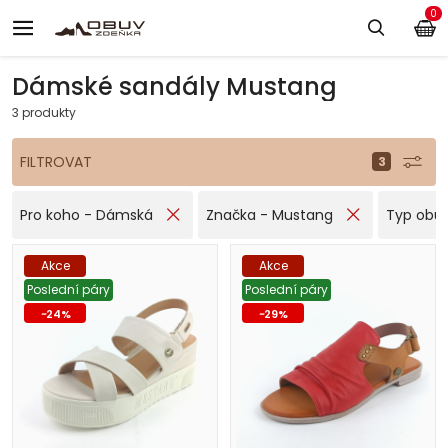
0
Dámské sandály Mustang
3 produkty
FILTROVAT
Pro koho - Dámská
Značka - Mustang
Typ obuv
Akce
Akce
Poslední páry
Poslední páry
-
24
%
-
29
%