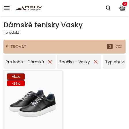
0
Dámské tenisky Vasky
1 produkt
FILTROVAT
Pro koho - Dámská
Značka - Vasky
Typ obuvi -
Akce
-
29
%