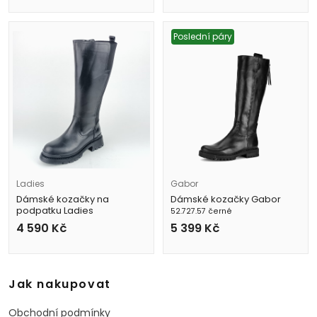
Poslední páry
Ladies
Gabor
Dámské kozačky na
Dámské kozačky Gabor
podpatku Ladies
52.727.57 černé
25100598 černé
4 590
Kč
5 399
Kč
Jak nakupovat
Obchodní podmínky