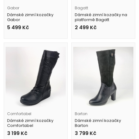
Gabor
Bagatt
Dámské zimní kozačky
Dámské zimní kozačky na
Gabor
platformě Bagatt
72.767.57 černé
D31-AO136-5000 černé
5 499
Kč
2 499
Kč
Comfortabel
Barton
Dámské zimní kozačky
Dámské zimní kozačky
Comfortabel
Barton
970024-01 černé
7825 černé
3 199
Kč
3 799
Kč