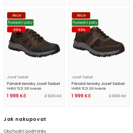
Akce
Akce
Poslední páry
Poslední páry
-
20
%
-
23
%
Josef Seibel
Josef Seibel
Pánské tenisky Josef Seibel
Pánské tenisky Josef Seibel
14450 TE21 301 hnědé
14456 TE21 301 hnědé
1 999
Kč
1 999
Kč
2 500
Kč
2 600
Kč
Jak nakupovat
Obchodní podmínky