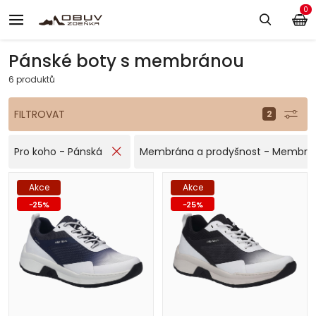
0
Pánské boty s membránou
6 produktů
FILTROVAT
Pro koho - Pánská
Membrána a prodyšnost - Membrá
Akce
Akce
-
25
%
-
25
%