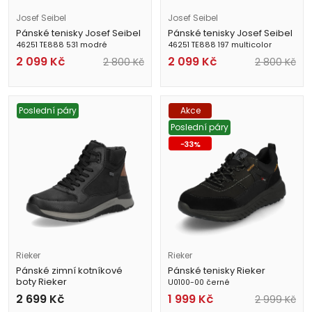
Josef Seibel
Josef Seibel
Pánské tenisky Josef Seibel
Pánské tenisky Josef Seibel
46251 TE888 531 modré
46251 TE888 197 multicolor
2 099
Kč
2 099
Kč
2 800
Kč
2 800
Kč
Poslední páry
Akce
Poslední páry
-
33
%
Rieker
Rieker
Pánské zimní kotníkové
Pánské tenisky Rieker
boty Rieker
U0100-00 černé
39602-00 černé
2 699
Kč
1 999
Kč
2 999
Kč