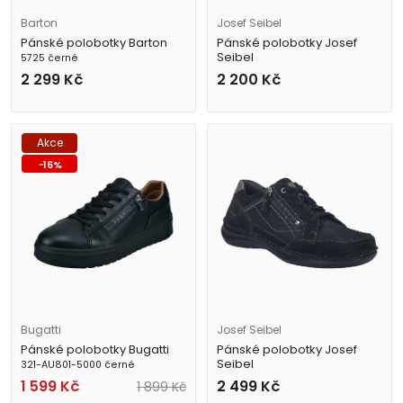
Barton
Josef Seibel
Pánské polobotky Barton
Pánské polobotky Josef
Seibel
5725 černé
42801 860 100 černé
2 299
Kč
2 200
Kč
Akce
-
16
%
Bugatti
Josef Seibel
Pánské polobotky Bugatti
Pánské polobotky Josef
Seibel
321-AU801-5000 černé
44911 TE387 101 černé
1 599
Kč
2 499
Kč
1 899
Kč