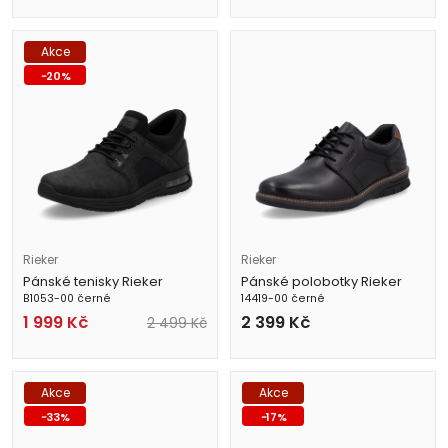
Akce
-
20
%
Rieker
Rieker
Pánské tenisky Rieker
Pánské polobotky Rieker
B1053-00 černé
14419-00 černé
1 999
Kč
2 399
Kč
2 499
Kč
Akce
Akce
-
33
%
-
17
%