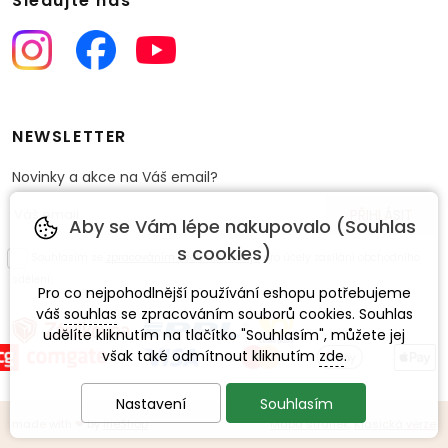
Sledujte nás
NEWSLETTER
Novinky a akce na Váš email?
Aby se Vám lépe nakupovalo (Souhlas
s cookies)
Souhlasím se
zpracováním osobních údajů
pro účely zasílání obchodního
sdělení.
Pro co nejpohodlnější používání eshopu potřebujeme
váš
souhlas
se zpracováním souborů cookies. Souhlas
udělíte kliknutím na tlačítko "Souhlasím", můžete jej
však také odmítnout kliknutím
zde
.
Nastavení
Souhlasím
made with
❤
by
ineShop
Mapa stránek
,
Klasická verze