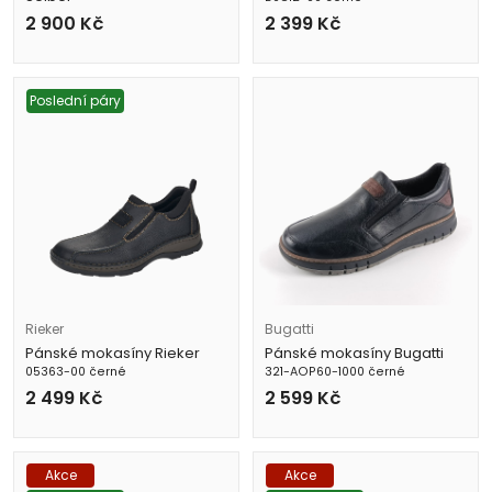
46202 MI051 100 černé
2 900
Kč
2 399
Kč
Poslední páry
Rieker
Bugatti
Pánské mokasíny Rieker
Pánské mokasíny Bugatti
05363-00 černé
321-AOP60-1000 černé
2 499
Kč
2 599
Kč
Akce
Akce