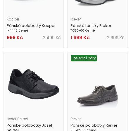
Kacper
Rieker
Pánské polobotky Kacper
Pánské tenisky Rieker
1-4445 černé
11050-00 černé
999
Kč
1 699
Kč
2 499
Kč
2 699
Kč
Poslední páry
Josef Seibel
Rieker
Pánské polobotky Josef
Pánské polobotky Rieker
Seibel
B0812-00 černé