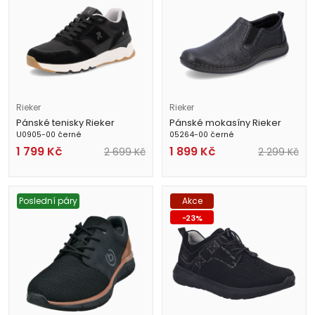
Rieker
Rieker
Pánské tenisky Rieker
Pánské mokasíny Rieker
U0905-00 černé
05264-00 černé
1 799
Kč
1 899
Kč
2 699
Kč
2 299
Kč
Poslední páry
Akce
-
23
%