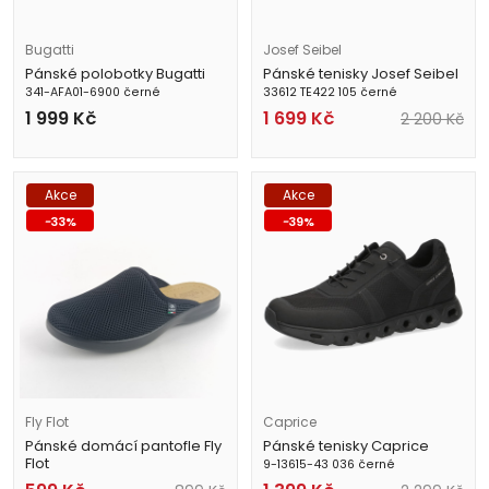
Bugatti
Josef Seibel
Pánské polobotky Bugatti
Pánské tenisky Josef Seibel
341-AFA01-6900 černé
33612 TE422 105 černé
1 999
Kč
1 699
Kč
2 200
Kč
Akce
Akce
-
33
%
-
39
%
Fly Flot
Caprice
Pánské domácí pantofle Fly
Pánské tenisky Caprice
Flot
9-13615-43 036 černé
220029-01 černé