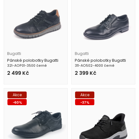
Bugatti
Bugatti
Pánské polobotky Bugatti
Pánské polobotky Bugatti
321-AOP01-3500 černé
311-AO502-4000 černé
2 499
Kč
2 399
Kč
Akce
Akce
-
60
%
-
37
%