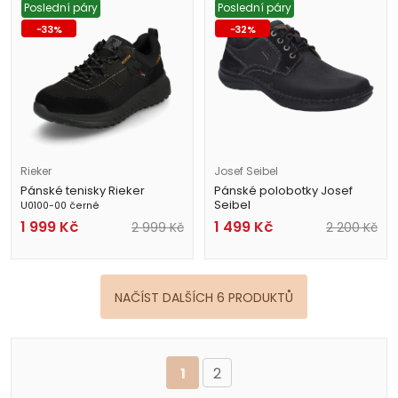
Poslední páry
Poslední páry
-
33
%
-
32
%
Rieker
Josef Seibel
Pánské tenisky Rieker
Pánské polobotky Josef
Seibel
U0100-00 černé
44906 071 100 černé
1 999
Kč
1 499
Kč
2 999
Kč
2 200
Kč
NAČÍST DALŠÍCH 6 PRODUKTŮ
1
2