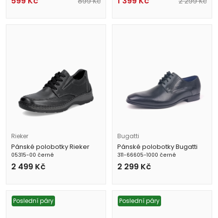
599
Kč
1 399
Kč
899
Kč
2 299
Kč
Rieker
Bugatti
Pánské polobotky Rieker
Pánské polobotky Bugatti
05315-00 černé
311-66605-1000 černé
2 499
Kč
2 299
Kč
Poslední páry
Poslední páry