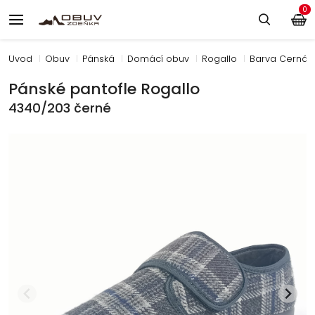
0
Úvod
Obuv
Pánská
Domácí obuv
Rogallo
Barva Černá
Pánské pantofle Rogallo
4340/203 černé