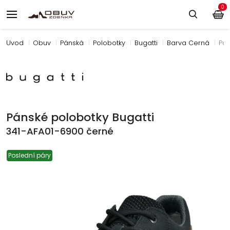
0
Úvod
Obuv
Pánská
Polobotky
Bugatti
Barva Černá
Pán
Pánské polobotky Bugatti
341-AFA01-6900 černé
Poslední páry