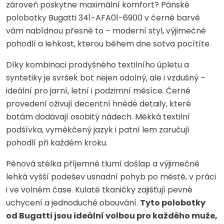
zároveň poskytne maximální komfort? Pánské
polobotky Bugatti 341-AFA01-6900 v černé barvě
vám nabídnou přesně to – moderní styl, výjimečné
pohodlí a lehkost, kterou během dne sotva pocítíte.
Díky kombinaci prodyšného textilního úpletu a
syntetiky je svršek bot nejen odolný, ale i vzdušný –
ideální pro jarní, letní i podzimní měsíce. Černé
provedení oživují decentní hnědé detaily, které
botám dodávají osobitý nádech. Měkká textilní
podšívka, vyměkčený jazyk i patní lem zaručují
pohodlí při každém kroku.
Pěnová stélka příjemně tlumí došlap a výjimečně
lehká vyšší podešev usnadní pohyb po městě, v práci
i ve volném čase. Kulaté tkaničky zajišťují pevné
uchycení a jednoduché obouvání.
Tyto polobotky
od Bugatti jsou ideální volbou pro každého muže,