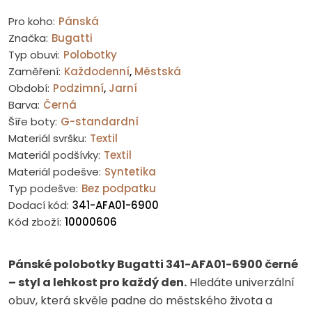
Pro koho:
Pánská
Značka:
Bugatti
Typ obuvi:
Polobotky
Zaměření:
Každodenní
,
Městská
Období:
Podzimní
,
Jarní
Barva:
Černá
Šíře boty:
G-standardní
Materiál svršku:
Textil
Materiál podšívky:
Textil
Materiál podešve:
Syntetika
Typ podešve:
Bez podpatku
Dodací kód:
341-AFA01-6900
Kód zboží:
10000606
Pánské polobotky Bugatti 341-AFA01-6900 černé
– styl a lehkost pro každý den.
Hledáte univerzální
obuv, která skvěle padne do městského života a