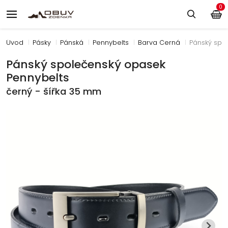
0
Úvod
Pásky
Pánská
Pennybelts
Barva Černá
Pánský spo
Pánský společenský opasek
Pennybelts
černý - šířka 35 mm