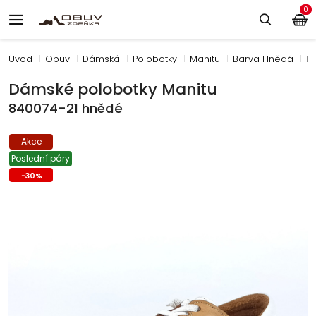
0
Úvod
Obuv
Dámská
Polobotky
Manitu
Barva Hnědá
D
Dámské polobotky Manitu
840074-21 hnědé
Akce
Poslední páry
-
30
%