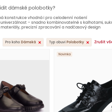
řídit dámské polobotky?
á konstrukce vhodná i pro celodenní nošení
 univerzálnost – snadno kombinovatelné s kalhotami, sukní
í materiály, precizní zpracování a nadčasový design
Zrušit v
Pro koho
Dámská
Typ obuvi
Polobotky
Novinka