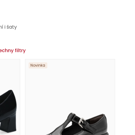
 i šaty
šechny filtry
Novinka