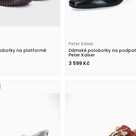
Peter Kaiser
obotky na platformě
Dámské polobotky na podpa
Peter Kaiser
9-73304-47 017 černé
3 599
Kč