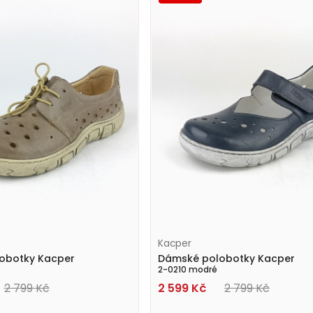
Kacper
obotky Kacper
Dámské polobotky Kacper
2-0210 modré
2 799
Kč
2 599
Kč
2 799
Kč