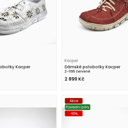
Kacper
obotky Kacper
Dámské polobotky Kacper
2-1195 červené
2 899
Kč
Akce
Poslední páry
-
12
%