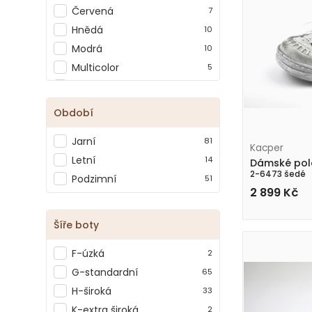
Červená
7
Vasky
3
Hnědá
10
Wild
4
Modrá
10
Wonders
1
Multicolor
5
Oranžová
1
Růžová
3
Období
Šedá
8
Jarní
81
Vínová
2
Kacper
Letní
14
Zelená
1
Dámské pol
2-6473 šedé
Podzimní
51
Žlutá
2
2 899
Kč
Šíře boty
F-úzká
2
G-standardní
65
H-široká
33
K-extra široká
2