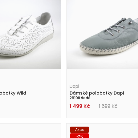
Dapi
obotky Wild
Dámské polobotky Dapi
29108 šedé
1 499
Kč
1 699
Kč
Akce
-
7
%