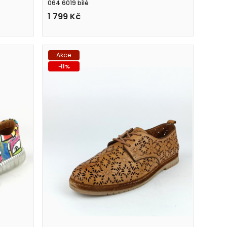
064 6019 bílé
1 799
Kč
Akce
-
11
%