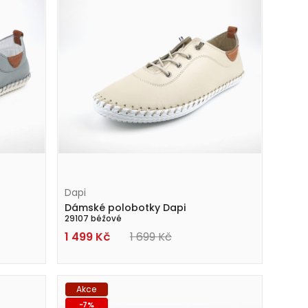
Dapi
Dámské polobotky Dapi
29107 béžové
1 499
Kč
1 699
Kč
Akce
-
7
%