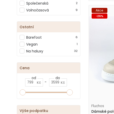
Společenská
2
Volnočasová
9
Akce
-
26
%
Ostatní
Barefoot
6
Vegan
1
Na haluxy
32
Cena
od
do
-
Kč
Kč
Fluchos
Výše podpatku
Dámské polo