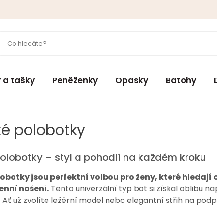
 a tašky
Peněženky
Opasky
Batohy
é polobotky
lobotky – styl a pohodlí na každém kroku
botky jsou perfektní volbou pro ženy, které hledají 
enní nošení.
Tento univerzální typ bot si získal oblibu n
. Ať už zvolíte ležérní model nebo elegantní střih na pod