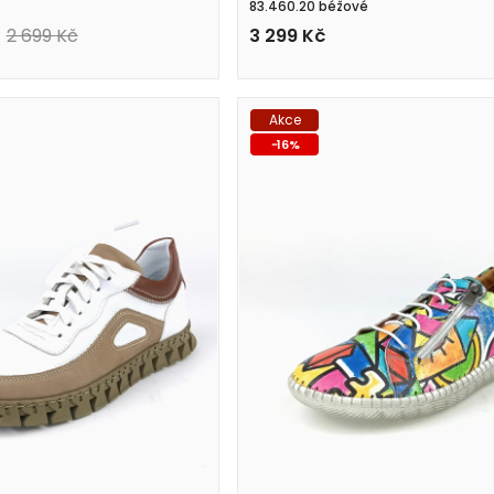
83.460.20 béžové
2 699
Kč
3 299
Kč
Akce
-
16
%