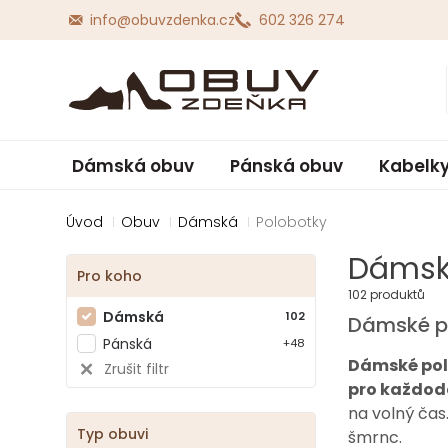
info@obuvzdenka.cz
602 326 274
Dámská obuv
Pánská obuv
Kabelky
Úvod
Obuv
Dámská
Polobotky
Dámsk
Pro koho
102 produktů
Dámská
102
Dámské po
Pánská
+48
Dámské polo
Zrušit filtr
pro každod
na volný čas
Typ obuvi
šmrnc.