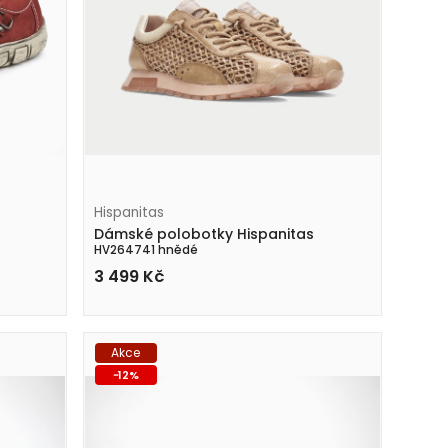
Hispanitas
Dámské polobotky Hispanitas
HV264741 hnědé
3 499
Kč
Akce
-
12
%