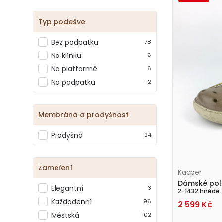
Typ podešve
Bez podpatku
78
Na klínku
6
Na platformě
6
Na podpatku
12
Membrána a prodyšnost
Prodyšná
24
Zaměření
Kacper
Dámské pol
Elegantní
3
2-1432 hnědé
Každodenní
96
2 599
Kč
Městská
102