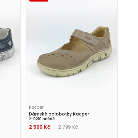
Kacper
Dámské polobotky Kacper
2-0210 hnědé
2 599
Kč
2 799
Kč