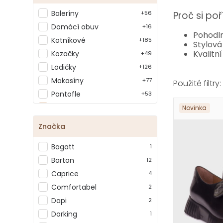
Baleríny
Proč si po
+56
Domácí obuv
+16
Pohodln
Kotníkové
+185
Stylová
Kvalitn
Kozačky
+49
Lodičky
+126
Mokasíny
+77
Pantofle
+53
Polobotky
102
Novinka
Sandály
+112
Značka
Tenisky
+133
Bagatt
1
Žabky
+21
Barton
Zrušit filtr
12
Caprice
4
Comfortabel
2
Dapi
2
Dorking
1