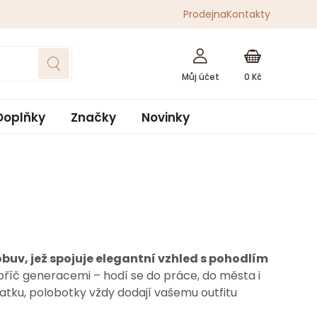
Prodejna
Kontakty
0
Kč
Doplňky
Značky
Novinky
obuv, jež spojuje elegantní vzhled s pohodlím
apříč generacemi – hodí se do práce, do města i
patku, polobotky vždy dodají vašemu outfitu