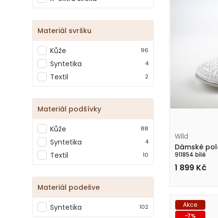
Materiál svršku
Kůže
96
Syntetika
4
Textil
2
Materiál podšívky
Kůže
88
Wild
Syntetika
4
Dámské pol
Textil
10
911854 bílé
1 899
Kč
Materiál podešve
Akce
Syntetika
102
-
7
%