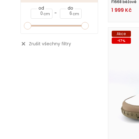
F1668 béžové
od
do
1 999
Kč
-
cm
cm
Akce
-
17
%
Zrušit všechny filtry