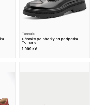
Tamaris
tku
Dámské polobotky na podpatku
Tamaris
1-24324-45 001 černé
1 999
Kč