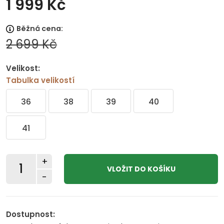
1 999 Kč
Běžná cena:
2 699 Kč
Velikost:
Tabulka velikostí
36
38
39
40
41
+
-
Dostupnost: