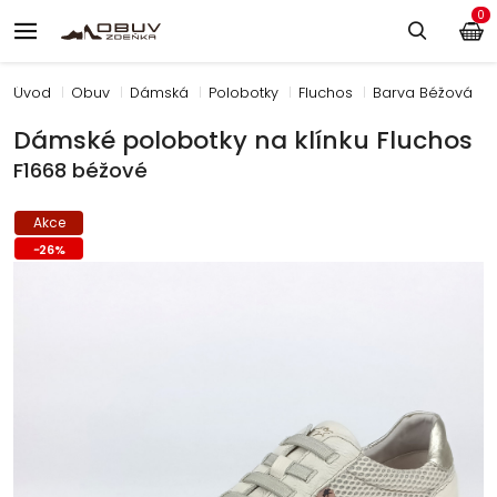
0
Úvod
Obuv
Dámská
Polobotky
Fluchos
Barva Béžová
Dámské polobotky na klínku Fluchos
F1668 béžové
Akce
-
26
%