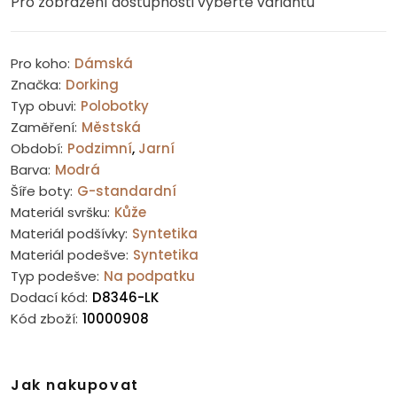
Pro zobrazení dostupnosti vyberte variantu
Pro koho:
Dámská
Značka:
Dorking
Typ obuvi:
Polobotky
Zaměření:
Městská
Období:
Podzimní
,
Jarní
Barva:
Modrá
Šíře boty:
G-standardní
Materiál svršku:
Kůže
Materiál podšívky:
Syntetika
Materiál podešve:
Syntetika
Typ podešve:
Na podpatku
Dodací kód:
D8346-LK
Kód zboží:
10000908
Jak nakupovat