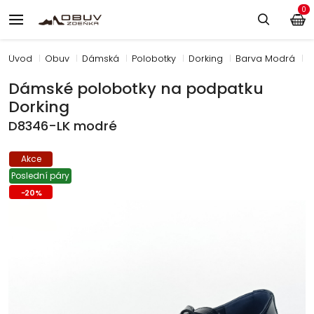
0
Úvod
Obuv
Dámská
Polobotky
Dorking
Barva Modrá
D
Dámské polobotky na podpatku
Dorking
D8346-LK modré
Akce
Poslední páry
-
20
%