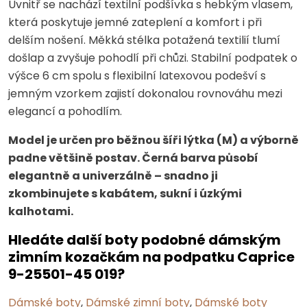
Uvnitř se nachází textilní podšívka s hebkým vlasem,
která poskytuje jemné zateplení a komfort i při
delším nošení. Měkká stélka potažená textilií tlumí
došlap a zvyšuje pohodlí při chůzi. Stabilní podpatek o
výšce 6 cm spolu s flexibilní latexovou podešví s
jemným vzorkem zajistí dokonalou rovnováhu mezi
elegancí a pohodlím.
Model je určen pro běžnou šíři lýtka (M) a výborně
padne většině postav. Černá barva působí
elegantně a univerzálně – snadno ji
zkombinujete s kabátem, sukní i úzkými
kalhotami.
Hledáte další boty podobné dámským
zimním kozačkám na podpatku Caprice
9-25501-45 019?
Dámské boty
,
Dámské zimní boty
,
Dámské boty