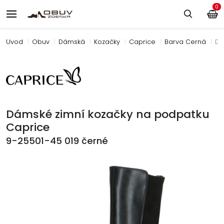
0
Úvod
Obuv
Dámská
Kozačky
Caprice
Barva Černá
Dá
Dámské zimní kozačky na podpatku
Caprice
9-25501-45 019 černé