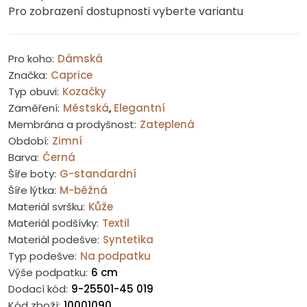
Pro zobrazení dostupnosti vyberte variantu
Pro koho:
Dámská
Značka:
Caprice
Typ obuvi:
Kozačky
Zaměření:
Městská
,
Elegantní
Membrána a prodyšnost:
Zateplená
Období:
Zimní
Barva:
Černá
Šíře boty:
G-standardní
Šíře lýtka:
M-běžná
Materiál svršku:
Kůže
Materiál podšívky:
Textil
Materiál podešve:
Syntetika
Typ podešve:
Na podpatku
Výše podpatku:
6 cm
Dodací kód:
9-25501-45 019
Kód zboží:
10001090