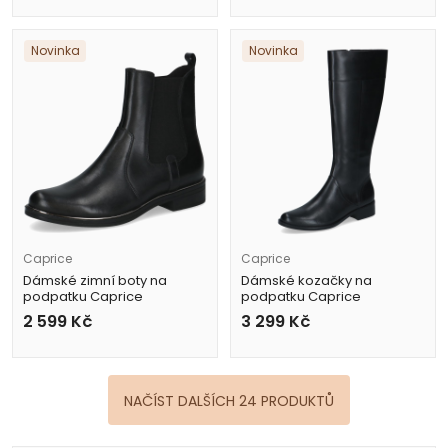
Novinka
Novinka
Caprice
Caprice
Dámské zimní boty na
Dámské kozačky na
podpatku Caprice
podpatku Caprice
9-25304-41 022 černé
9-25511-41 022 černé
2 599
Kč
3 299
Kč
NAČÍST DALŠÍCH 24 PRODUKTŮ