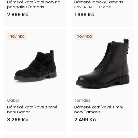
Dámské kotníkové boty na
Dámské lodičky Tamaris
podpatku Tamaris
1-22341-47 003 černé
1-25358-45 304 hnědé
2 899
Kč
1 999
Kč
Novinka
Novinka
Gabor
Tamaris
Dámské kotníkové zimné
Dámské kotníkové zimní
boty Gabor
boty Tamaris
8007.01.005 černé
1-25402-43 001 černé
3 299
Kč
2 499
Kč