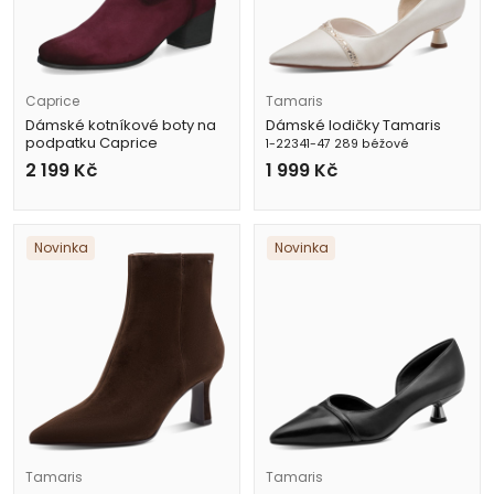
Caprice
Tamaris
Dámské kotníkové boty na
Dámské lodičky Tamaris
podpatku Caprice
1-22341-47 289 béžové
9-25302-47 551 vínové
2 199
Kč
1 999
Kč
Novinka
Novinka
Tamaris
Tamaris