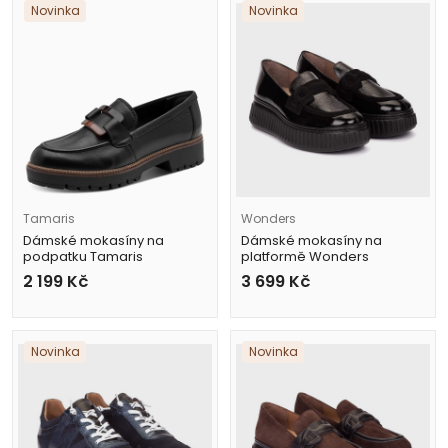
Novinka
Novinka
Tamaris
Wonders
Dámské mokasíny na
Dámské mokasíny na
podpatku Tamaris
platformě Wonders
1-24722-43 003 černé
A-5203 černé
2 199
Kč
3 699
Kč
Novinka
Novinka