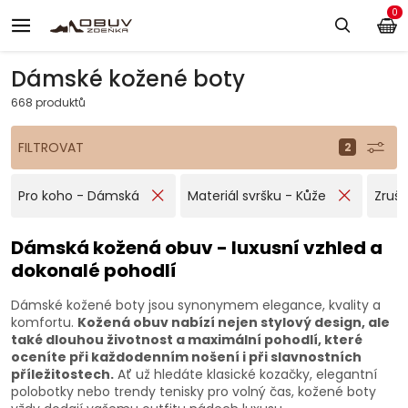
0
Dámské kožené boty
668 produktů
FILTROVAT
Pro koho - Dámská
Materiál svršku - Kůže
Zruši
Dámská kožená obuv - luxusní vzhled a
dokonalé pohodlí
Dámské kožené boty jsou synonymem elegance, kvality a
komfortu.
Kožená obuv nabízí nejen stylový design, ale
také dlouhou životnost a maximální pohodlí, které
oceníte při každodenním nošení i při slavnostních
příležitostech.
Ať už hledáte klasické kozačky, elegantní
polobotky nebo trendy tenisky pro volný čas, kožené boty