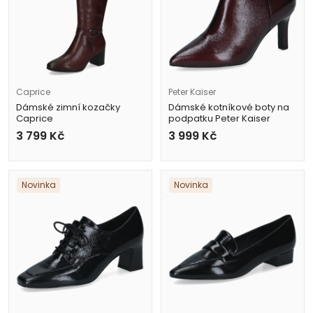
Caprice
Peter Kaiser
Dámské zimní kozačky
Dámské kotníkové boty na
Caprice
podpatku Peter Kaiser
9-25528-47 540 vínové
9-75334-47 557 vínové
3 799
Kč
3 999
Kč
Novinka
Novinka