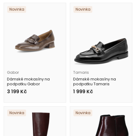
Novinka
Novinka
Gabor
Tamaris
Dámské mokasíny na
Dámské mokasíny na
podpatku Gabor
podpatku Tamaris
4002.01.003 hnědé
1-24255-47 001 černé
3 199
Kč
1 999
Kč
Novinka
Novinka