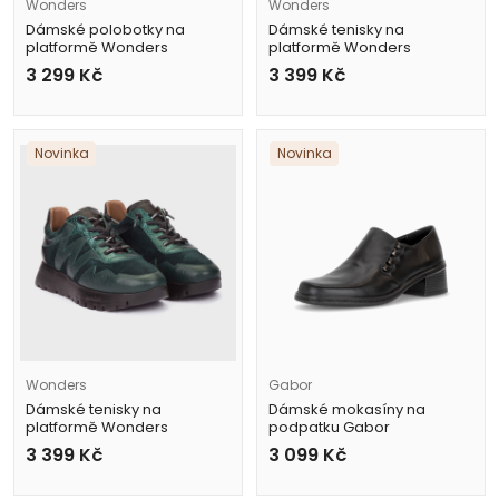
Wonders
Wonders
Dámské polobotky na
Dámské tenisky na
platformě Wonders
platformě Wonders
A-4421 černé
A-24111 černé
3 299
Kč
3 399
Kč
Novinka
Novinka
Wonders
Gabor
Dámské tenisky na
Dámské mokasíny na
platformě Wonders
podpatku Gabor
A-24110 zelené
4014.01.001 černé
3 399
Kč
3 099
Kč