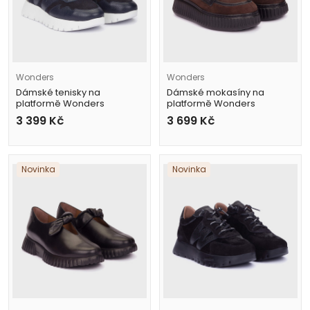
Wonders
Wonders
Dámské tenisky na
Dámské mokasíny na
platformě Wonders
platformě Wonders
A-24110 modré
A-5203 hnědé
3 399
Kč
3 699
Kč
Novinka
Novinka