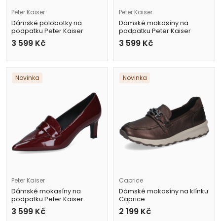
Peter Kaiser
Peter Kaiser
Dámské polobotky na
Dámské mokasíny na
podpatku Peter Kaiser
podpatku Peter Kaiser
9-73304-47 017 černé
9-72243-47 017 černé
3 599
Kč
3 599
Kč
Novinka
Novinka
Peter Kaiser
Caprice
Dámské mokasíny na
Dámské mokasíny na klínku
podpatku Peter Kaiser
Caprice
9-72405-47 503 vínové
9-24701-47 378 metalické
3 599
Kč
2 199
Kč