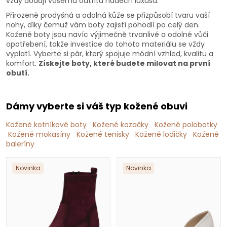
vždy dodají vašemu outfitu nádech luxusu.
Přirozeně prodyšná a odolná kůže se přizpůsobí tvaru vaší
nohy, díky čemuž vám boty zajistí pohodlí po celý den.
Kožené boty jsou navíc výjimečně trvanlivé a odolné vůči
opotřebení, takže investice do tohoto materiálu se vždy
vyplatí. Vyberte si pár, který spojuje módní vzhled, kvalitu a
komfort.
Získejte boty, které budete milovat na první
obutí.
Dámy vyberte si váš typ kožené obuvi
Kožené kotníkové boty
Kožené kozačky
Kožené polobotky
Kožené mokasíny
Kožené tenisky
Kožené lodičky
Kožené
baleríny
Novinka
Novinka