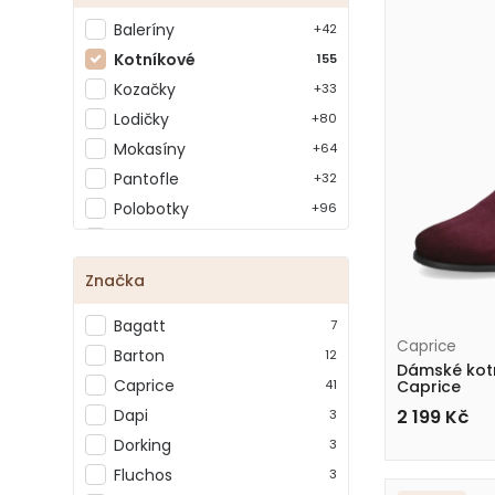
Baleríny
+42
Kotníkové
155
Kozačky
+33
Lodičky
+80
Mokasíny
+64
Pantofle
+32
Polobotky
+96
Sandály
+76
Tenisky
+85
Značka
Žabky
+8
Bagatt
Zrušit filtr
7
Caprice
Barton
12
Dámské kot
Caprice
41
Caprice
9-25302-47 55
Dapi
2 199
Kč
3
Dorking
3
Fluchos
3