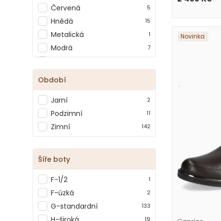
Červená
5
Wild
3
Hnědá
15
Metalická
1
Novinka
Modrá
7
Multicolor
2
Šedá
4
Období
Vínová
13
Jarní
2
Zelená
8
Podzimní
11
Žlutá
4
Zimní
142
Šíře boty
F-1/2
1
F-úzká
2
G-standardní
133
H-široká
19