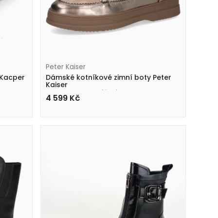
Peter Kaiser
 Kacper
Dámské kotníkové zimní boty Peter
Kaiser
9-76230-45 386 béžové
4 599
Kč