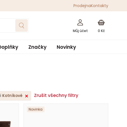
Prodejna
Kontakty
0
Kč
Doplňky
Značky
Novinky
Zrušit všechny filtry
i
Kotníkové
Novinka