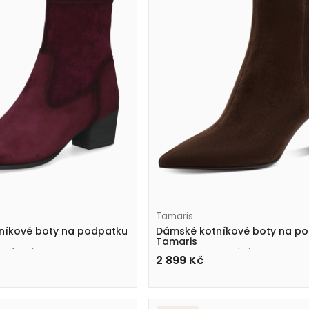
Tamaris
níkové boty na podpatku
Dámské kotníkové boty na p
Tamaris
1 vínové
1-25358-45 304 hnědé
2 899
Kč