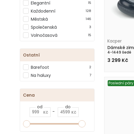
Elegantní
15
Každodenní
128
Městská
146
Společenská
3
Volnočasová
15
Kacper
Dámské zimn
4-1449 šedé
Ostatní
3 299
Kč
Barefoot
2
Na haluxy
7
Poslední páry
Cena
od
do
-
Kč
Kč