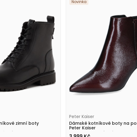
Novinka
Peter Kaiser
íkové zimní boty
Dámské kotníkové boty na p
Peter Kaiser
1 černé
9-75334-47 557 vínové
3 999
Kč