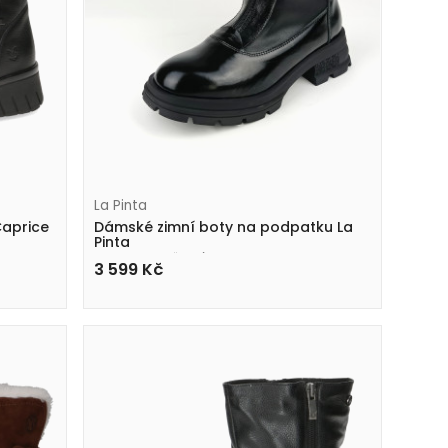
La Pinta
Caprice
Dámské zimní boty na podpatku La
Pinta
0430-KS733 černé
3 599
Kč