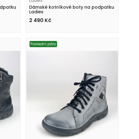
Ladies
odpatku
Dámské kotníkové boty na podpatku
Ladies
AZL2407 černé
2 490
Kč
Poslední páry