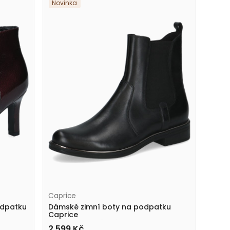
Novinka
Caprice
odpatku
Dámské zimní boty na podpatku
Caprice
9-25304-41 022 černé
2 599
Kč