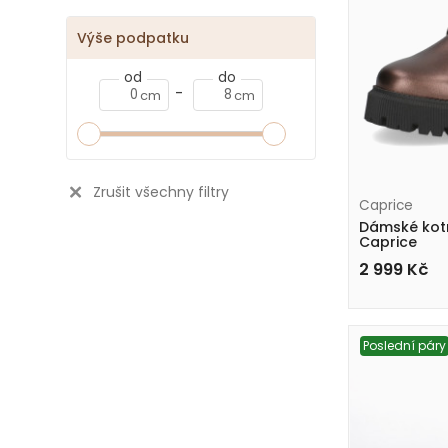
Výše podpatku
od
do
-
cm
cm
Zrušit všechny filtry
Caprice
Dámské kotn
Caprice
9-26229-43 37
2 999
Kč
Poslední páry