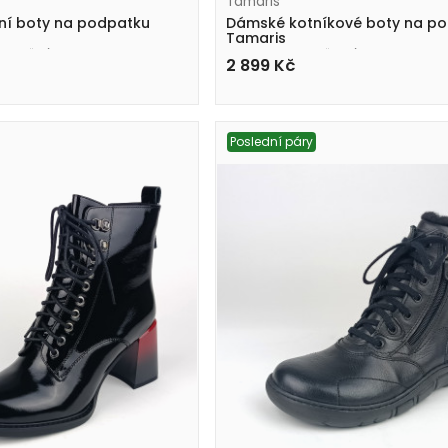
Tamaris
ní boty na podpatku
Dámské kotníkové boty na p
Tamaris
37 hnědé
1-25358-45 003 černé
2 899
Kč
Poslední páry