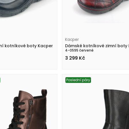
Kacper
í kotníkové boty Kacper
Dámské kotníkové zimní boty
4-0595 červené
3 299
Kč
Poslední páry