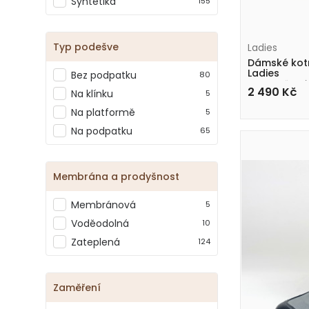
Syntetika
155
Typ podešve
Ladies
Dámské kot
Ladies
Bez podpatku
80
AZL2428 černé
2 490
Kč
Na klínku
5
Na platformě
5
Na podpatku
65
Membrána a prodyšnost
Membránová
5
Voděodolná
10
Zateplená
124
Zaměření