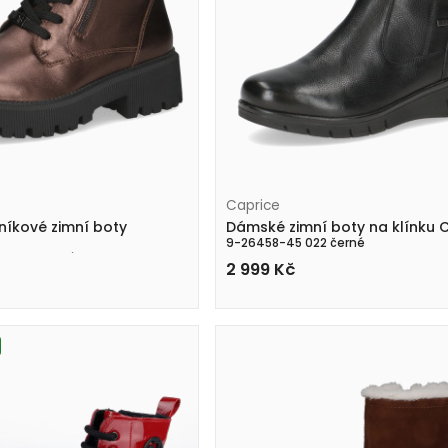
Caprice
íkové zimní boty
Dámské zimní boty na klínku 
9-26458-45 022 černé
8 metalické
2 999
Kč