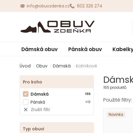
info@obuvzdenka.cz
602 326 274
Dámská obuv
Pánská obuv
Kabelky
Úvod
Obuv
Dámská
Kotníkové
Dámské
Pro koho
155 produktů
Dámská
155
Pánská
+13
Zrušit filtr
Novinka
Typ obuvi