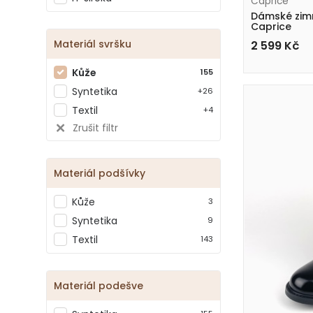
Caprice
Dámské zim
Caprice
9-25304-41 3
Materiál svršku
2 599
Kč
Kůže
155
Syntetika
+26
Textil
+4
Zrušit filtr
Materiál podšívky
Kůže
3
Syntetika
9
Textil
143
Materiál podešve