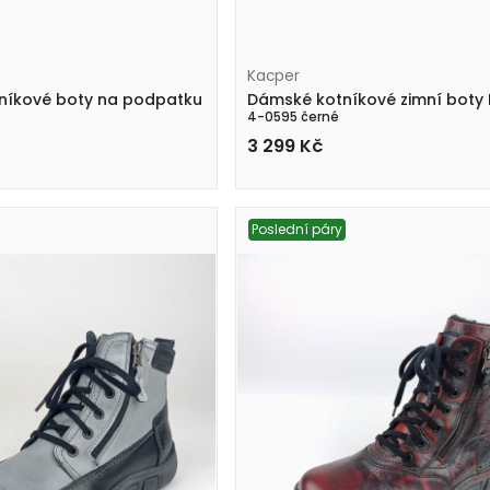
Kacper
níkové boty na podpatku
Dámské kotníkové zimní boty
4-0595 černé
3 299
Kč
Poslední páry