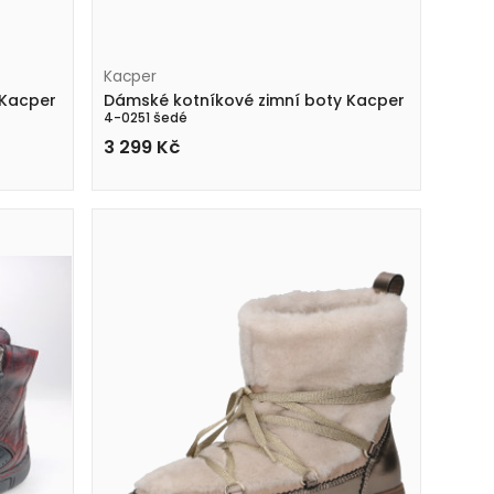
Kacper
 Kacper
Dámské kotníkové zimní boty Kacper
4-0251 šedé
3 299
Kč