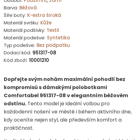
Období:
Podzimní
,
Jarní
Barva:
Béžová
Šíře boty:
K-extra široká
Materiál svršku:
Kůže
Materiál podšívky:
Textil
Materiál podešve:
Syntetika
Typ podešve:
Bez podpatku
Dodací kód:
951317-08
Kód zboží:
10001210
Dopřejte svým nohám maximální pohodlí bez
kompromisů s dámskými polobotkami
Comfortabel 951317-08 v elegantním béžovém
odstínu.
Tento model je ideální volbou pro
každodenní nošení ve městě i během aktivního dne,
kdy oceníte nejen styl, ale především komfort a
praktičnost.