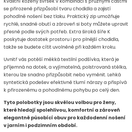
Kvalitní kožený svršek v kombinaci s pružnými částmi
se přirozeně přizpůsobí tvaru chodidla a zajistí
pohodlné nošení bez tlaku. Praktický zip umožňuje
rychlé, snadné obutí a zároveň si boty můžete upravit
přesně podle svých potřeb. Extra široká šíře K
poskytuje dostatek prostoru i pro plnější chodidla,
takže se budete cítit uvolněně při každém kroku.
Uvnitř vás potěší měkká textilní podšívka, která je
příjemná na dotek, a vyjímatelná, polstrovaná stélka,
kterou lze snadno přizpůsobit nebo vyměnit. Lehká
syntetická podešev efektivně tlumí nárazy a přispívá
k přirozenému a pohodlnému pohybu po celý den.
Tyto polobotky jsou skvělou volbou pro ženy,
které hledají spolehlivou, komfortní a zároveň
elegantně působící obuv pro každodenní nošení
v jarním i podzimním období.