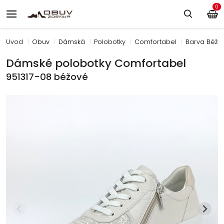
0
Úvod
Obuv
Dámská
Polobotky
Comfortabel
Barva Béžo
Dámské polobotky Comfortabel
951317-08 béžové